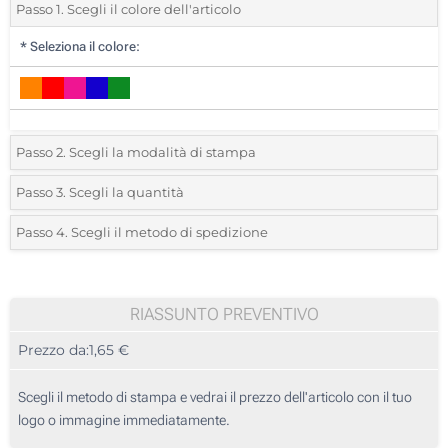
Passo 1. Scegli il colore dell'articolo
*
Seleziona il colore:
Passo 2. Scegli la modalità di stampa
*
Seleziona la posizione di stampa e il colore del vostro logo:
Passo 3. Scegli la quantità
*
Quantità desiderata:
Passo 4. Scegli il metodo di spedizione
Sublimazione, full color (Stampa circolare)
Unità
Standard
Prezzo/unità
Incisione Laser (Su un lato)
60
RIASSUNTO PREVENTIVO
Senza stampa
Prezzo da:
1,65 €
120
300
Scegli il metodo di stampa e vedrai il prezzo dell'articolo con il tuo
logo o immagine immediatamente.
600