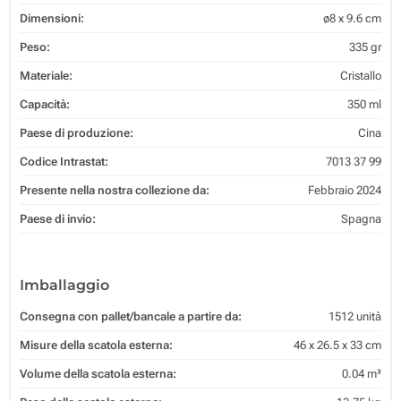
Dimensioni:
ø8 x 9.6 cm
Peso:
335 gr
Materiale:
Cristallo
Capacità:
350 ml
Paese di produzione:
Cina
Codice Intrastat:
7013 37 99
Presente nella nostra collezione da:
Febbraio 2024
Paese di invio:
Spagna
Imballaggio
Consegna con pallet/bancale a partire da:
1512 unità
Misure della scatola esterna:
46 x 26.5 x 33 cm
Volume della scatola esterna:
0.04 m³