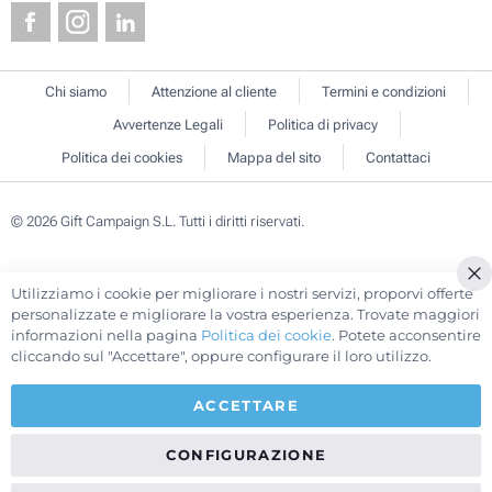
Chi siamo
Attenzione al cliente
Termini e condizioni
Avvertenze Legali
Politica di privacy
Politica dei cookies
Mappa del sito
Contattaci
© 2026 Gift Campaign S.L. Tutti i diritti riservati.
Utilizziamo i cookie per migliorare i nostri servizi, proporvi offerte
Cl
personalizzate e migliorare la vostra esperienza. Trovate maggiori
Co
informazioni nella pagina
Politica dei cookie
. Potete acconsentire
Ba
cliccando sul "Accettare", oppure configurare il loro utilizzo.
ACCETTARE
CONFIGURAZIONE