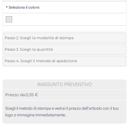
*
Seleziona il colore:
Passo 2. Scegli la modalità di stampa
*
Seleziona la posizione di stampa e il colore del vostro logo:
Passo 3. Scegli la quantità
*
Quantità desiderata:
Passo 4. Scegli il metodo di spedizione
1 Colore (Su un lato)
Unità
Standard
Prezzo/unità
Senza stampa
60
RIASSUNTO PREVENTIVO
Prezzo da:
0,35 €
120
300
Scegli il metodo di stampa e vedrai il prezzo dell'articolo con il tuo
logo o immagine immediatamente.
600