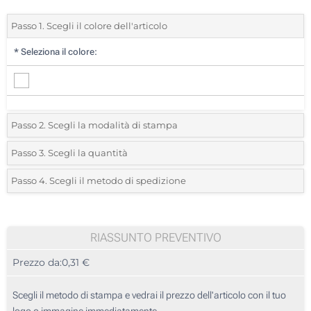
Passo 1. Scegli il colore dell'articolo
*
Seleziona il colore:
Passo 2. Scegli la modalità di stampa
*
Seleziona la posizione di stampa e il colore del vostro logo:
Passo 3. Scegli la quantità
*
Quantità desiderata:
Passo 4. Scegli il metodo di spedizione
1 Colore (Su un lato)
Unità
Standard
Prezzo/unità
Senza stampa
50
RIASSUNTO PREVENTIVO
Prezzo da:
0,31 €
100
250
Scegli il metodo di stampa e vedrai il prezzo dell'articolo con il tuo
logo o immagine immediatamente.