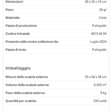
Dimensioni:
28 x 32 x 10 cm
Peso:
36 gr
Materiale:
Carta
Paese di produzione:
Portogallo
Codice Intrastat:
4819 40 00
Presente nella nostra collezione da:
Luglio 2024
Paese di invio:
Portogallo
Imballaggio
Misure della scatola esterna:
25 x 58 x 38 cm
Volume della scatola esterna:
0.055 m³
Peso della scatola esterna:
9 kg
Quantità per scatola:
250 unità