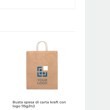
a
Busta spesa di carta kraft con
Borsa carta con m
logo 115g/m2
nero da personali
40×12×30cm