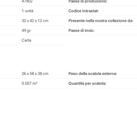
47902
Paese di produzione:
1 unità
Codice Intrastat:
32 x 42 x 12 cm
Presente nella nostra collezione da:
49 gr
Paese di invio:
Carta
26 x 58 x 38 cm
Peso della scatola esterna:
0.057 m³
Quantità per scatola: