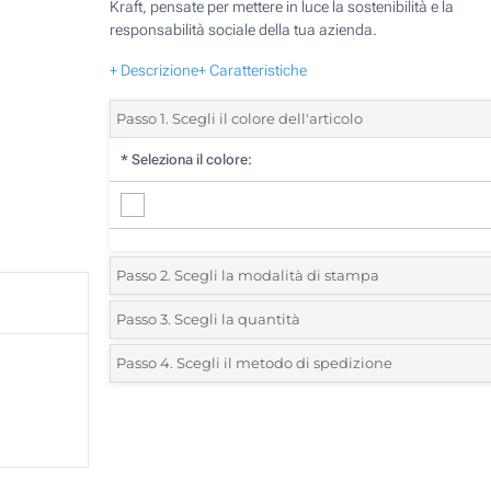
Kraft, pensate per mettere in luce la sostenibilità e la
responsabilità sociale della tua azienda.
+ Descrizione
+ Caratteristiche
Passo 1. Scegli il colore dell'articolo
*
Seleziona il colore:
Passo 2. Scegli la modalità di stampa
*
Seleziona la posizione di stampa e il colore del vostro l
Passo 3. Scegli la quantità
*
Quantità desiderata:
Passo 4. Scegli il metodo di spedizione
1 Colore (Su un lato)
Unità
Standard
Prezzo/unità
Senza stampa
50