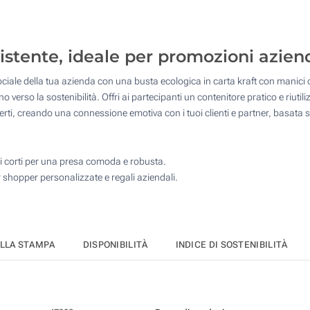
100
250
istente, ideale per promozioni azienda
500
ociale della tua azienda con una busta ecologica in carta kraft con manici 
1000
o verso la sostenibilità. Offri ai partecipanti un contenitore pratico e riuti
Quantità desiderata :
ti, creando una connessione emotiva con i tuoi clienti e partner, basata su
Aggiorna
ci corti per una presa comoda e robusta.
 shopper personalizzate e regali aziendali.
ELLA STAMPA
DISPONIBILITÀ
INDICE DI SOSTENIBILITÀ