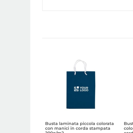
Busta laminata piccola colorata
Bus
con manici in corda stampata
colo
200g/m2
cor