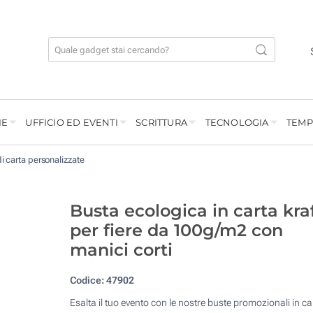
IE
UFFICIO ED EVENTI
SCRITTURA
TECNOLOGIA
TEMP
i carta personalizzate
Busta ecologica in carta kra
per fiere da 100g/m2 con
manici corti
Codice:
47902
Esalta il tuo evento con le nostre buste promozionali in ca