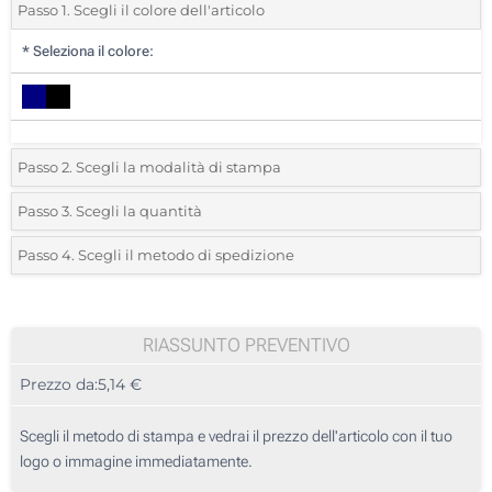
Passo 1. Scegli il colore dell'articolo
*
Seleziona il colore:
Passo 2. Scegli la modalità di stampa
*
Seleziona la posizione di stampa e il colore del vostro logo:
Passo 3. Scegli la quantità
*
Quantità desiderata:
Passo 4. Scegli il metodo di spedizione
1 Colore (Su un lato)
Unità
Standard
Prezzo/unità
2 Colori (Su un lato)
5
RIASSUNTO PREVENTIVO
3 Colori (Su un lato)
Prezzo da:
5,14 €
10
4 Colori (Su un lato)
25
Scegli il metodo di stampa e vedrai il prezzo dell'articolo con il tuo
Transfer digitale full color (Su un lato)
logo o immagine immediatamente.
50