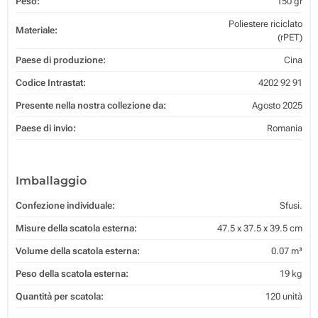
Peso:
150 gr
Poliestere riciclato
Materiale:
(rPET)
Paese di produzione:
Cina
Codice Intrastat:
4202 92 91
Presente nella nostra collezione da:
Agosto 2025
Paese di invio:
Romania
Imballaggio
Confezione individuale:
Sfusi.
Misure della scatola esterna:
47.5 x 37.5 x 39.5 cm
Volume della scatola esterna:
0.07 m³
Peso della scatola esterna:
19 kg
Quantità per scatola:
120 unità