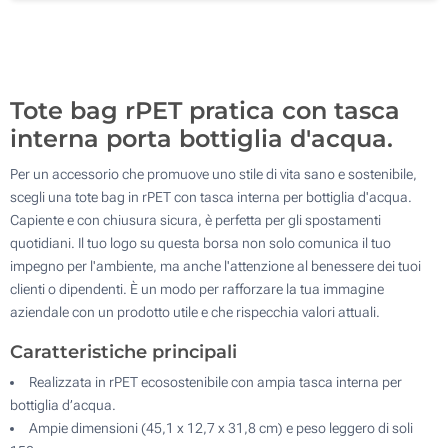
Ricamo (Su un lato)
100
Senza stampa
Aggiorna
Quantità desiderata :
Tote bag rPET pratica con tasca
interna porta bottiglia d'acqua.
Per un accessorio che promuove uno stile di vita sano e sostenibile,
scegli una tote bag in rPET con tasca interna per bottiglia d'acqua.
Capiente e con chiusura sicura, è perfetta per gli spostamenti
quotidiani. Il tuo logo su questa borsa non solo comunica il tuo
impegno per l'ambiente, ma anche l'attenzione al benessere dei tuoi
clienti o dipendenti. È un modo per rafforzare la tua immagine
aziendale con un prodotto utile e che rispecchia valori attuali.
Caratteristiche principali
Realizzata in rPET ecosostenibile con ampia tasca interna per
bottiglia d’acqua.
Ampie dimensioni (45,1 x 12,7 x 31,8 cm) e peso leggero di soli