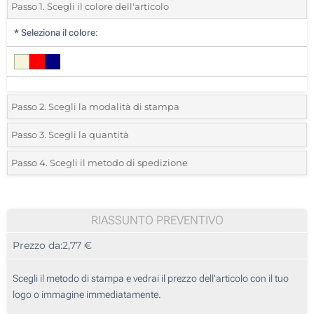
Passo 1. Scegli il colore dell'articolo
*
Seleziona il colore:
Passo 2. Scegli la modalità di stampa
*
Seleziona la posizione di stampa e il colore del vostro logo:
Passo 3. Scegli la quantità
*
Quantità desiderata:
Passo 4. Scegli il metodo di spedizione
1 Colore (Su un lato)
Unità
Standard
Prezzo/unità
2 Colori (Su un lato)
10
RIASSUNTO PREVENTIVO
3 Colori (Su un lato)
Prezzo da:
2,77 €
20
4 Colori (Su un lato)
50
Scegli il metodo di stampa e vedrai il prezzo dell'articolo con il tuo
Senza stampa
logo o immagine immediatamente.
100