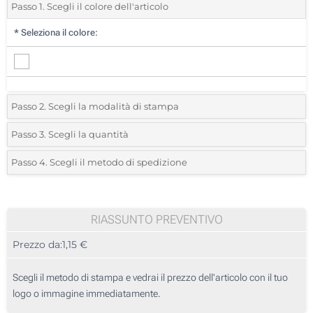
Passo 1. Scegli il colore dell'articolo
*
Seleziona il colore:
Passo 2. Scegli la modalità di stampa
*
Seleziona la posizione di stampa e il colore del vostro logo:
Passo 3. Scegli la quantità
*
Quantità desiderata:
Passo 4. Scegli il metodo di spedizione
1 Colore (Su un lato)
Unità
Standard
Prezzo/unità
Senza stampa
25
RIASSUNTO PREVENTIVO
Prezzo da:
1,15 €
50
125
Scegli il metodo di stampa e vedrai il prezzo dell'articolo con il tuo
logo o immagine immediatamente.
250