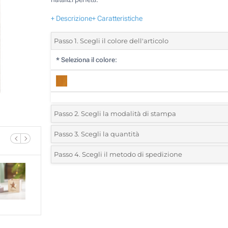
+ Descrizione
+ Caratteristiche
Passo 1. Scegli il colore dell'articolo
*
Seleziona il colore:
Passo 2. Scegli la modalità di stampa
*
Seleziona la posizione di stampa e il colore del vostro l
Passo 3. Scegli la quantità
*
Quantità desiderata:
Passo 4. Scegli il metodo di spedizione
1 Colore (Su un lato)
Unità
Standard
Prezzo/unità
Incisione Laser (Su un lato)
35
Senza stampa
70