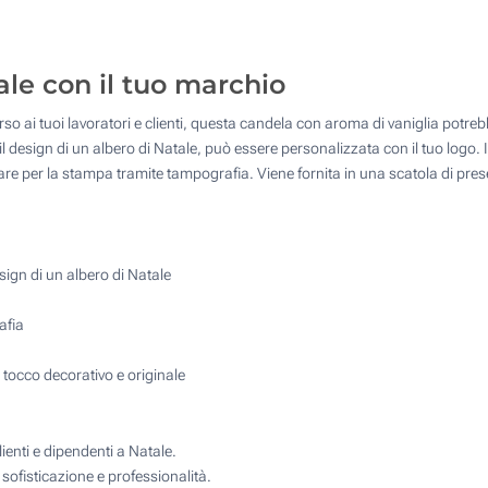
175
350
ale con il tuo marchio
700
verso ai tuoi lavoratori e clienti, questa candela con aroma di vaniglia potre
Quantità desiderata :
il design di un albero di Natale, può essere personalizzata con il tuo logo. 
Aggiorna
are per la stampa tramite tampografia. Viene fornita in una scatola di pres
esign di un albero di Natale
afia
 tocco decorativo e originale
ienti e dipendenti a Natale.
sofisticazione e professionalità.