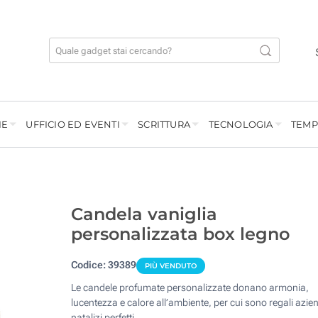
IE
UFFICIO ED EVENTI
SCRITTURA
TECNOLOGIA
TEMP
Candela vaniglia
personalizzata box legno
Codice:
39389
PIÙ VENDUTO
Le candele profumate personalizzate donano armonia,
lucentezza e calore all’ambiente, per cui sono regali azien
natalizi perfetti.