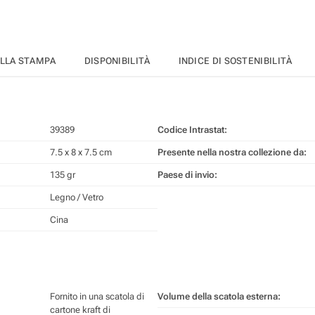
ELLA STAMPA
DISPONIBILITÀ
INDICE DI SOSTENIBILITÀ
39389
Codice Intrastat:
7.5 x 8 x 7.5 cm
Presente nella nostra collezione da:
135 gr
Paese di invio:
Legno / Vetro
Cina
Fornito in una scatola di
Volume della scatola esterna:
cartone kraft di