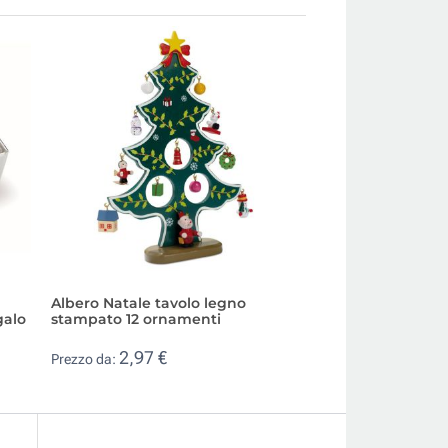
Albero Natale tavolo legno
Set da colorare g
galo
stampato 12 ornamenti
prestampati e 4 co
2,97 €
0,61 €
Prezzo da:
Prezzo da: