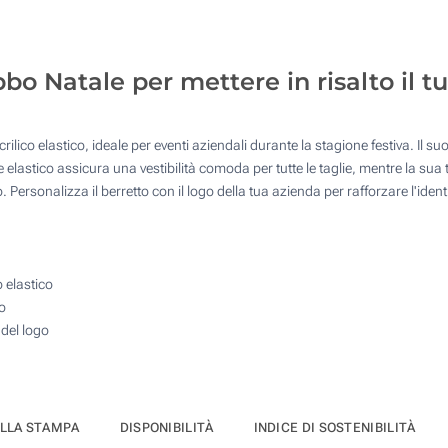
50
100
bo Natale per mettere in risalto il t
200
Quantità desiderata :
crilico elastico, ideale per eventi aziendali durante la stagione festiva. Il
Aggiorna
e elastico assicura una vestibilità comoda per tutte le taglie, mentre la su
to. Personalizza il berretto con il logo della tua azienda per rafforzare l'ide
o elastico
o
 del logo
ELLA STAMPA
DISPONIBILITÀ
INDICE DI SOSTENIBILITÀ