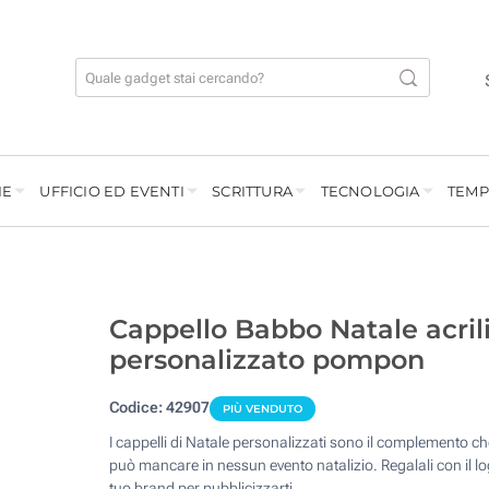
IE
UFFICIO ED EVENTI
SCRITTURA
TECNOLOGIA
TEMP
Cappello Babbo Natale acril
personalizzato pompon
Codice:
42907
PIÙ VENDUTO
I cappelli di Natale personalizzati sono il complemento c
può mancare in nessun evento natalizio. Regalali con il lo
tuo brand per pubblicizzarti.