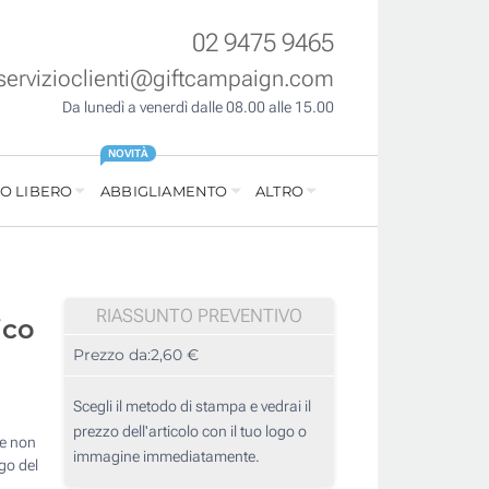
02 9475 9465
servizioclienti@giftcampaign.com
Da lunedì a venerdì dalle 08.00 alle 15.00
NOVITÀ
O LIBERO
ABBIGLIAMENTO
ALTRO
RIASSUNTO PREVENTIVO
ico
Prezzo da:
2,60 €
Scegli il metodo di stampa e vedrai il
prezzo dell'articolo con il tuo logo o
he non
immagine immediatamente.
go del