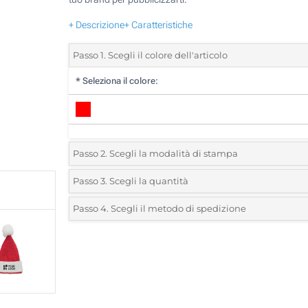
+ Descrizione
+ Caratteristiche
Passo 1. Scegli il colore dell'articolo
*
Seleziona il colore:
Passo 2. Scegli la modalità di stampa
*
Seleziona la posizione di stampa e il colore del vostro l
Passo 3. Scegli la quantità
*
Quantità desiderata:
Passo 4. Scegli il metodo di spedizione
Ricamo (Su un lato)
Unità
Standard
Prezzo/unità
Senza stampa
10
20