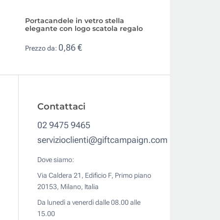
Portacandele in vetro stella
Albero Natale tav
elegante con logo scatola regalo
stampato 12 orna
0,86 €
2,97 €
Prezzo da:
Prezzo da:
Contattaci
02 9475 9465
servizioclienti@giftcampaign.com
Dove siamo:
Via Caldera 21, Edificio F, Primo piano
20153, Milano, Italia
Da lunedì a venerdì dalle 08.00 alle
15.00