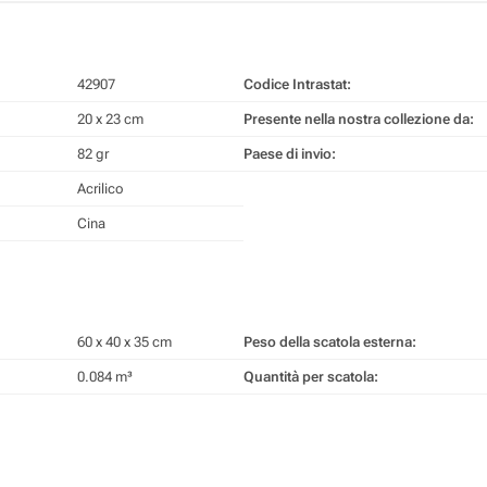
42907
Codice Intrastat:
20 x 23 cm
Presente nella nostra collezione da:
82 gr
Paese di invio:
Acrilico
Cina
60 x 40 x 35 cm
Peso della scatola esterna:
0.084 m³
Quantità per scatola: