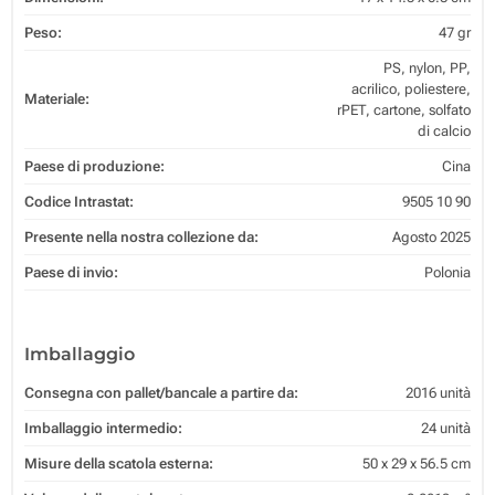
Peso:
47 gr
PS, nylon, PP,
acrilico, poliestere,
Materiale:
rPET, cartone, solfato
di calcio
Paese di produzione:
Cina
Codice Intrastat:
9505 10 90
Presente nella nostra collezione da:
Agosto 2025
Paese di invio:
Polonia
Imballaggio
Consegna con pallet/bancale a partire da:
2016 unità
Imballaggio intermedio:
24 unità
Misure della scatola esterna:
50 x 29 x 56.5 cm