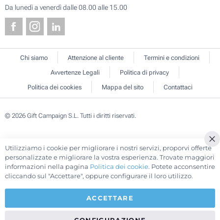
Da lunedì a venerdì dalle 08.00 alle 15.00
Chi siamo
Attenzione al cliente
Termini e condizioni
Avvertenze Legali
Politica di privacy
Politica dei cookies
Mappa del sito
Contattaci
© 2026 Gift Campaign S.L. Tutti i diritti riservati.
Utilizziamo i cookie per migliorare i nostri servizi, proporvi offerte
Cl
personalizzate e migliorare la vostra esperienza. Trovate maggiori
Co
informazioni nella pagina
Politica dei cookie
. Potete acconsentire
Ba
cliccando sul "Accettare", oppure configurare il loro utilizzo.
ACCETTARE