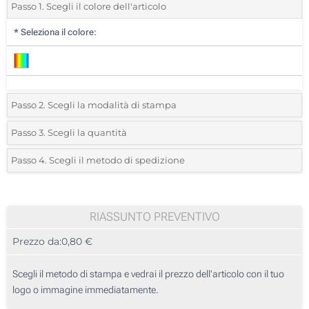
Passo 1. Scegli il colore dell'articolo
*
Seleziona il colore:
Passo 2. Scegli la modalità di stampa
*
Seleziona la posizione di stampa e il colore del vostro logo:
Passo 3. Scegli la quantità
*
Quantità desiderata:
Passo 4. Scegli il metodo di spedizione
Etichetta digitale full color (Sulla scatola)
Unità
Standard
Prezzo/unità
Senza stampa
25
RIASSUNTO PREVENTIVO
Prezzo da:
0,80 €
50
125
Scegli il metodo di stampa e vedrai il prezzo dell'articolo con il tuo
logo o immagine immediatamente.
250