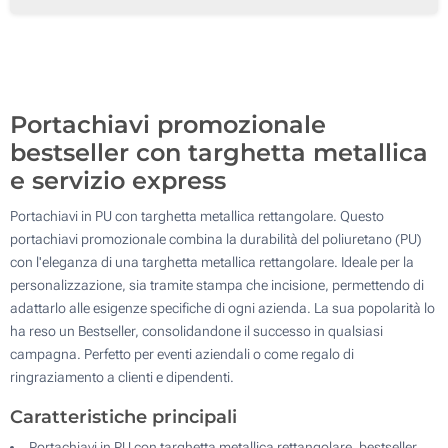
Incisione Laser (Parte metallica)
500
Senza stampa
Aggiorna
Quantità desiderata :
Portachiavi promozionale
bestseller con targhetta metallica
e servizio express
Portachiavi in PU con targhetta metallica rettangolare. Questo
portachiavi promozionale combina la durabilità del poliuretano (PU)
con l'eleganza di una targhetta metallica rettangolare. Ideale per la
personalizzazione, sia tramite stampa che incisione, permettendo di
adattarlo alle esigenze specifiche di ogni azienda. La sua popolarità lo
ha reso un Bestseller, consolidandone il successo in qualsiasi
campagna. Perfetto per eventi aziendali o come regalo di
ringraziamento a clienti e dipendenti.
Caratteristiche principali
Portachiavi in PU con targhetta metallica rettangolare, bestseller