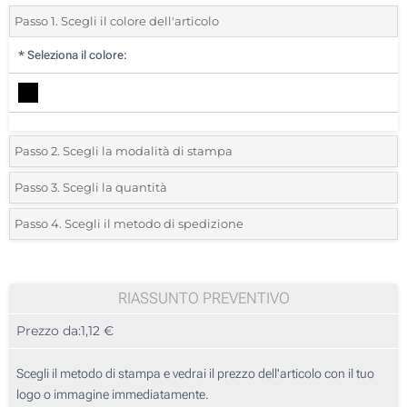
Passo 1. Scegli il colore dell'articolo
*
Seleziona il colore:
Passo 2. Scegli la modalità di stampa
*
Seleziona la posizione di stampa e il colore del vostro logo:
Passo 3. Scegli la quantità
*
Quantità desiderata:
Passo 4. Scegli il metodo di spedizione
1 Colore (Parte metallica)
Unità
Standard
Prezzo/unità
2 Colori (Parte metallica)
25
RIASSUNTO PREVENTIVO
3 Colori (Parte metallica)
Prezzo da:
1,12 €
50
4 Colori (Parte metallica)
125
Scegli il metodo di stampa e vedrai il prezzo dell'articolo con il tuo
Stampa in resina (Parte metallica)
logo o immagine immediatamente.
250