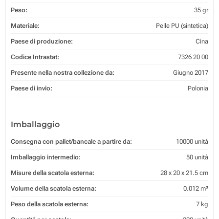
Peso:
35 gr
Materiale:
Pelle PU (sintetica)
Paese di produzione:
Cina
Codice Intrastat:
7326 20 00
Presente nella nostra collezione da:
Giugno 2017
Paese di invio:
Polonia
Imballaggio
Consegna con pallet/bancale a partire da:
10000 unità
Imballaggio intermedio:
50 unità
Misure della scatola esterna:
28 x 20 x 21.5 cm
Volume della scatola esterna:
0.012 m³
Peso della scatola esterna:
7 kg