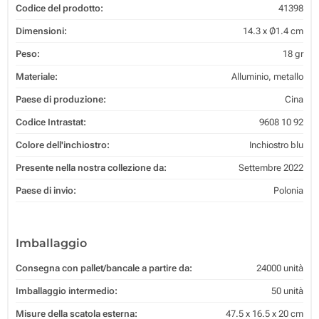
Codice del prodotto:
41398
Dimensioni:
14.3 x Ø1.4 cm
Peso:
18 gr
Materiale:
Alluminio, metallo
Paese di produzione:
Cina
Codice Intrastat:
9608 10 92
Colore dell'inchiostro:
Inchiostro blu
Presente nella nostra collezione da:
Settembre 2022
Paese di invio:
Polonia
Imballaggio
Consegna con pallet/bancale a partire da:
24000 unità
Imballaggio intermedio:
50 unità
Misure della scatola esterna:
47.5 x 16.5 x 20 cm