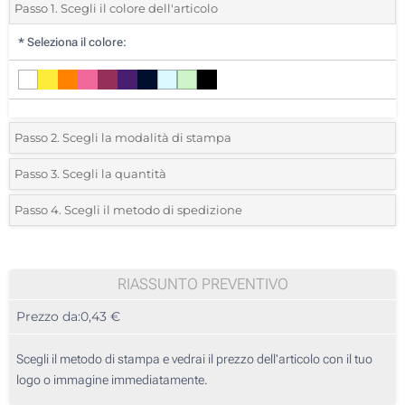
Passo 1. Scegli il colore dell'articolo
*
Seleziona il colore:
Passo 2. Scegli la modalità di stampa
*
Seleziona la posizione di stampa e il colore del vostro logo:
Passo 3. Scegli la quantità
*
Quantità desiderata:
Passo 4. Scegli il metodo di spedizione
Incisione Laser (Su un lato)
Unità
Standard
Prezzo/unità
Stampa digitale (Su un lato)
25
RIASSUNTO PREVENTIVO
Senza stampa
Prezzo da:
0,43 €
50
125
Scegli il metodo di stampa e vedrai il prezzo dell'articolo con il tuo
logo o immagine immediatamente.
250