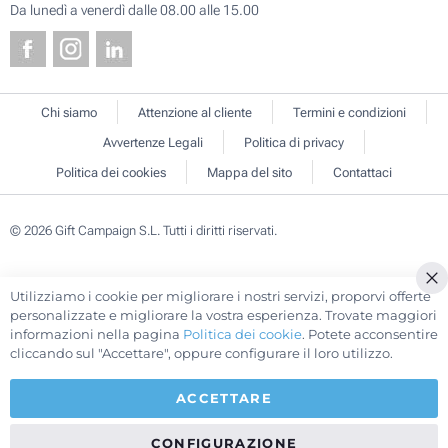
Da lunedì a venerdì dalle 08.00 alle 15.00
Chi siamo
Attenzione al cliente
Termini e condizioni
Avvertenze Legali
Politica di privacy
Politica dei cookies
Mappa del sito
Contattaci
© 2026 Gift Campaign S.L. Tutti i diritti riservati.
Utilizziamo i cookie per migliorare i nostri servizi, proporvi offerte
Cl
personalizzate e migliorare la vostra esperienza. Trovate maggiori
Co
informazioni nella pagina
Politica dei cookie
. Potete acconsentire
Ba
cliccando sul "Accettare", oppure configurare il loro utilizzo.
ACCETTARE
CONFIGURAZIONE