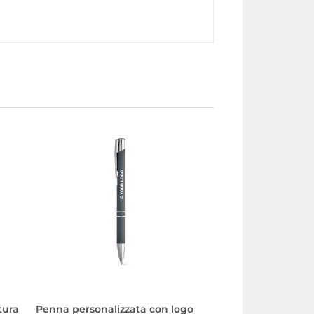
tura
Penna personalizzata con logo
Penna promoziona