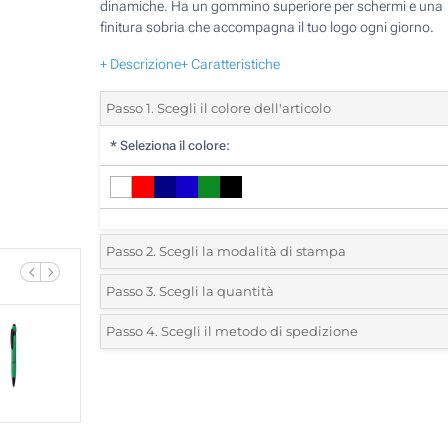
dinamiche. Ha un gommino superiore per schermi e una
finitura sobria che accompagna il tuo logo ogni giorno.
+ Descrizione
+ Caratteristiche
Passo 1. Scegli il colore dell'articolo
*
Seleziona il colore:
Passo 2. Scegli la modalità di stampa
*
Seleziona la posizione di stampa e il colore del vostro l
Passo 3. Scegli la quantità
*
Quantità desiderata:
Passo 4. Scegli il metodo di spedizione
1 Colore (Sul corpo)
Unità
Standard
Prezzo/unità
2 Colori (Sul corpo)
170
3 Colori (Sul corpo)