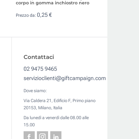
corpo in gomma inchiostro nero
inchiostro blu Par
0,25 €
8,38 €
Prezzo da:
Prezzo da:
Contattaci
02 9475 9465
servizioclienti@giftcampaign.com
Dove siamo:
Via Caldera 21, Edificio F, Primo piano
20153, Milano, Italia
Da lunedì a venerdì dalle 08.00 alle
15.00