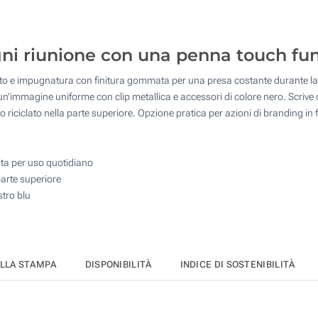
340
4 Colori (Sul corpo)
850
Incisione Laser (Sul corpo)
ogni riunione con una penna touch fu
1700
to e impugnatura con finitura gommata per una presa costante durante la s
Senza stampa
3400
n’immagine uniforme con clip metallica e accessori di colore nero. Scrive c
inio riciclato nella parte superiore. Opzione pratica per azioni di branding in
Quantità desiderata :
Aggiorna
a per uso quotidiano
parte superiore
tro blu
ELLA STAMPA
DISPONIBILITÀ
INDICE DI SOSTENIBILITÀ