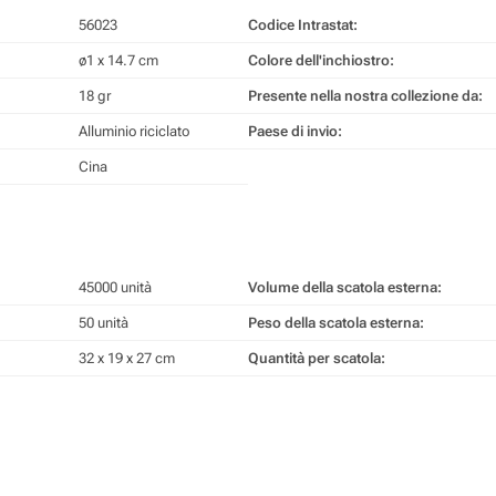
56023
Codice Intrastat:
ø1 x 14.7 cm
Colore dell'inchiostro:
18 gr
Presente nella nostra collezione da:
Alluminio riciclato
Paese di invio:
Cina
45000 unità
Volume della scatola esterna:
50 unità
Peso della scatola esterna:
32 x 19 x 27 cm
Quantità per scatola: