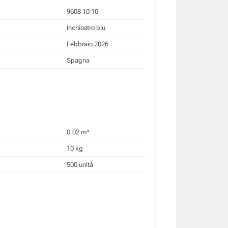
9608 10 10
Inchiostro blu
Febbraio 2026
Spagna
0.02 m³
10 kg
500 unità