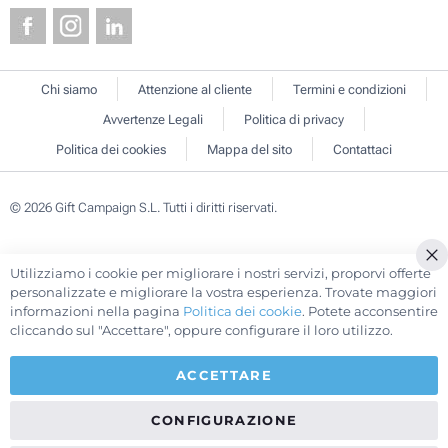
Chi siamo
Attenzione al cliente
Termini e condizioni
Avvertenze Legali
Politica di privacy
Politica dei cookies
Mappa del sito
Contattaci
© 2026 Gift Campaign S.L. Tutti i diritti riservati.
Utilizziamo i cookie per migliorare i nostri servizi, proporvi offerte
Cl
personalizzate e migliorare la vostra esperienza. Trovate maggiori
Co
informazioni nella pagina
Politica dei cookie
. Potete acconsentire
Ba
cliccando sul "Accettare", oppure configurare il loro utilizzo.
ACCETTARE
CONFIGURAZIONE