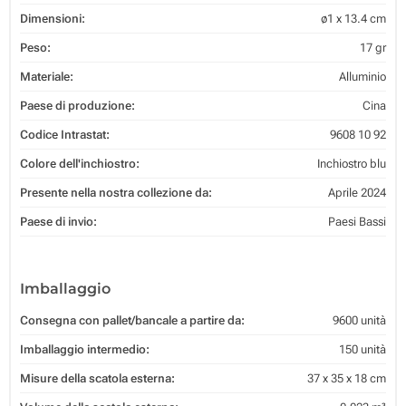
Dimensioni:
ø1 x 13.4 cm
Peso:
17 gr
Materiale:
Alluminio
Paese di produzione:
Cina
Codice Intrastat:
9608 10 92
Colore dell'inchiostro:
Inchiostro blu
Presente nella nostra collezione da:
Aprile 2024
Paese di invio:
Paesi Bassi
Imballaggio
Consegna con pallet/bancale a partire da:
9600 unità
Imballaggio intermedio:
150 unità
Misure della scatola esterna:
37 x 35 x 18 cm