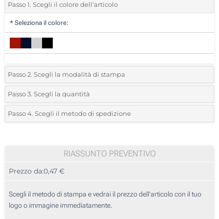
Passo 1. Scegli il colore dell'articolo
*
Seleziona il colore:
Passo 2. Scegli la modalità di stampa
*
Seleziona la posizione di stampa e il colore del vostro logo:
Passo 3. Scegli la quantità
*
Quantità desiderata:
Passo 4. Scegli il metodo di spedizione
Incisione Laser (Sul corpo)
Unità
Standard
Prezzo/unità
Incisione Laser (Stampa circolare)
25
RIASSUNTO PREVENTIVO
Stampa digitale (Sul corpo)
Prezzo da:
0,47 €
50
Incisione laser a doppia intensità (Sul corpo)
125
Scegli il metodo di stampa e vedrai il prezzo dell'articolo con il tuo
Senza stampa
logo o immagine immediatamente.
250