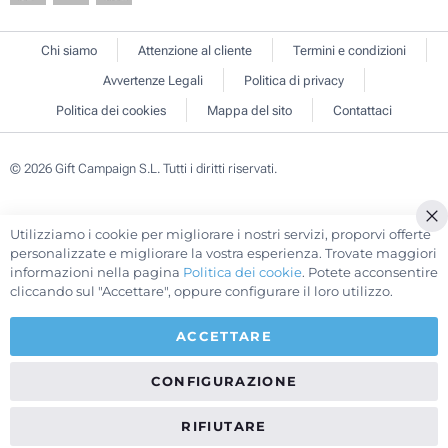
Chi siamo
Attenzione al cliente
Termini e condizioni
Avvertenze Legali
Politica di privacy
Politica dei cookies
Mappa del sito
Contattaci
© 2026 Gift Campaign S.L. Tutti i diritti riservati.
Utilizziamo i cookie per migliorare i nostri servizi, proporvi offerte
Cl
personalizzate e migliorare la vostra esperienza. Trovate maggiori
Co
informazioni nella pagina
Politica dei cookie
. Potete acconsentire
Ba
cliccando sul "Accettare", oppure configurare il loro utilizzo.
ACCETTARE
CONFIGURAZIONE
RIFIUTARE