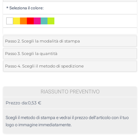
*
Seleziona il colore:
Passo 2. Scegli la modalità di stampa
*
Seleziona la posizione di stampa e il colore del vostro logo:
Passo 3. Scegli la quantità
*
Quantità desiderata:
Passo 4. Scegli il metodo di spedizione
1 Colore (Sul corpo in verticale)
Unità
Standard
Prezzo/unità
Etichetta digitale full color (Sul tondo)
25
RIASSUNTO PREVENTIVO
Stampa in resina (Sul tondo)
Prezzo da:
0,53 €
50
Senza stampa
125
Scegli il metodo di stampa e vedrai il prezzo dell'articolo con il tuo
logo o immagine immediatamente.
250