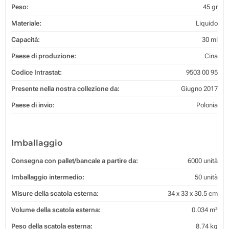
Peso:
45 gr
Materiale:
Liquido
Capacità:
30 ml
Paese di produzione:
Cina
Codice Intrastat:
9503 00 95
Presente nella nostra collezione da:
Giugno 2017
Paese di invio:
Polonia
Imballaggio
Consegna con pallet/bancale a partire da:
6000 unità
Imballaggio intermedio:
50 unità
Misure della scatola esterna:
34 x 33 x 30.5 cm
Volume della scatola esterna:
0.034 m³
Peso della scatola esterna:
8.74 kg