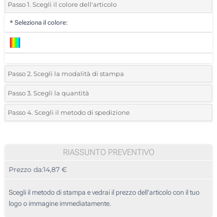
Passo 1. Scegli il colore dell'articolo
*
Seleziona il colore:
Passo 2. Scegli la modalità di stampa
*
Seleziona la posizione di stampa e il colore del vostro logo:
Passo 3. Scegli la quantità
*
Quantità desiderata:
Passo 4. Scegli il metodo di spedizione
1 Colore (Sul campo)
Unità
Standard
Prezzo/unità
2 Colori (Sul campo)
5
RIASSUNTO PREVENTIVO
Incisione Laser (Su un lato)
Prezzo da:
14,87 €
10
Stampa in resina (Su un lato)
25
Scegli il metodo di stampa e vedrai il prezzo dell'articolo con il tuo
Senza stampa
logo o immagine immediatamente.
50