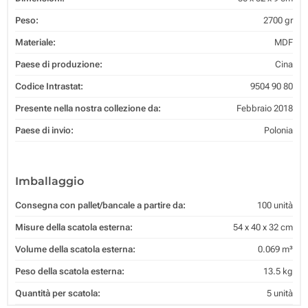
Peso:
2700 gr
Materiale:
MDF
Paese di produzione:
Cina
Codice Intrastat:
9504 90 80
Presente nella nostra collezione da:
Febbraio 2018
Paese di invio:
Polonia
Imballaggio
Consegna con pallet/bancale a partire da:
100 unità
Misure della scatola esterna:
54 x 40 x 32 cm
Volume della scatola esterna:
0.069 m³
Peso della scatola esterna:
13.5 kg
Quantità per scatola:
5 unità