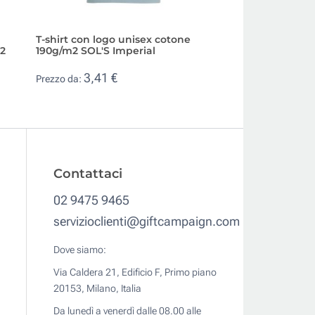
T-shirt con logo unisex cotone
Felpa personalizz
m2
190g/m2 SOL'S Imperial
aderente con tas
SOL'S Snake
3,41 €
Prezzo da:
10,18 €
Prezzo da:
Contattaci
02 9475 9465
servizioclienti@giftcampaign.com
Dove siamo:
Via Caldera 21, Edificio F, Primo piano
20153, Milano, Italia
Da lunedì a venerdì dalle 08.00 alle