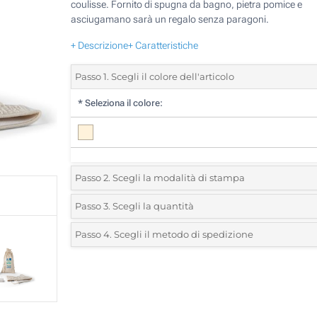
coulisse. Fornito di spugna da bagno, pietra pomice e
asciugamano sarà un regalo senza paragoni.
+ Descrizione
+ Caratteristiche
Passo 1. Scegli il colore dell'articolo
*
Seleziona il colore:
Passo 2. Scegli la modalità di stampa
*
Seleziona la posizione di stampa e il colore del vostro l
Passo 3. Scegli la quantità
*
Quantità desiderata:
Passo 4. Scegli il metodo di spedizione
1 Colore (Sul telo)
Unità
Standard
Prezzo/unità
2 Colori (Sul telo)
10
3 Colori (Sul telo)