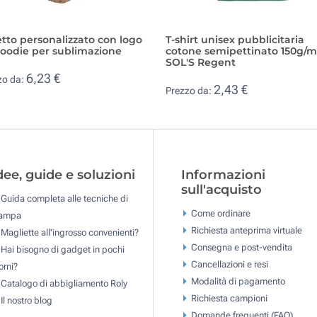
tto personalizzato con logo
T-shirt unisex pubblicitaria
hoodie per sublimazione
cotone semipettinato 150g/
SOL'S Regent
6,23 €
zo da:
2,43 €
Prezzo da:
dee, guide e soluzioni
Informazioni
sull'acquisto
Guida completa alle tecniche di
Come ordinare
tampa
Richiesta anteprima virtuale
Magliette all'ingrosso convenienti?
Consegna e post-vendita
Hai bisogno di gadget in pochi
Cancellazioni e resi
orni?
Modalità di pagamento
Catalogo di abbigliamento Roly
Richiesta campioni
Il nostro blog
Domande frequenti (FAQ)