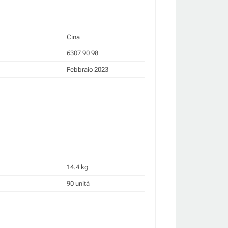
Cina
6307 90 98
Febbraio 2023
14.4 kg
90 unità