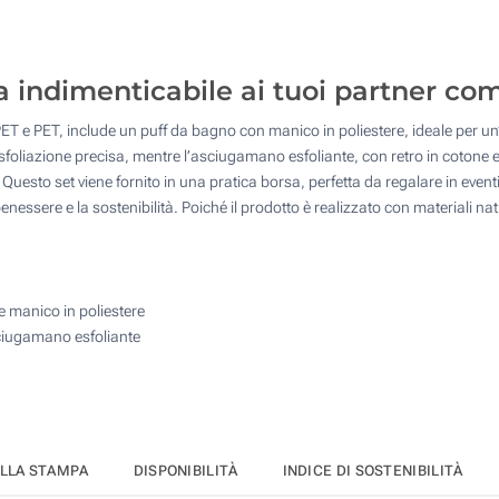
20
4 Colori (Sul telo)
50
Transfer digitale full color (Sul sacchetto)
 indimenticabile ai tuoi partner co
100
Senza stampa
PET e PET, include un puff da bagno con manico in poliestere, ideale per un’e
200
esfoliazione precisa, mentre l’asciugamano esfoliante, con retro in cotone 
Quantità desiderata :
 Questo set viene fornito in una pratica borsa, perfetta da regalare in event
Aggiorna
essere e la sostenibilità. Poiché il prodotto è realizzato con materiali natu
e manico in poliestere
sciugamano esfoliante
ELLA STAMPA
DISPONIBILITÀ
INDICE DI SOSTENIBILITÀ