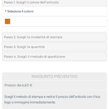
Passo 1. Scegli il colore dell'articolo
*
Seleziona il colore:
Passo 2. Scegli la modalità di stampa
*
Seleziona la posizione di stampa e il colore del vostro logo:
Passo 3. Scegli la quantità
*
Quantità desiderata:
Passo 4. Scegli il metodo di spedizione
1 Colore (Davanti)
Unità
Standard
Prezzo/unità
2 Colori (Davanti)
5
RIASSUNTO PREVENTIVO
3 Colori (Davanti)
Prezzo da:
4,63 €
10
4 Colori (Davanti)
25
Scegli il metodo di stampa e vedrai il prezzo dell'articolo con il tuo
Incisione Laser (Davanti)
logo o immagine immediatamente.
50