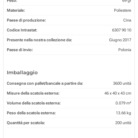
Peso:
69 gr
Materiale:
Poliestere
Paese di produzione:
Cina
Codice Intrastat:
6307 90 10
Presente nella nostra collezione da:
Giugno 2017
Paese di invio:
Polonia
Imballaggio
Consegna con pallet/bancale a partire da:
3600 unità
Misure della scatola esterna:
46 x 40 x 43 cm
Volume della scatola esterna:
0.079 m³
Peso della scatola esterna:
13.66 kg
Quantità per scatola:
200 unità