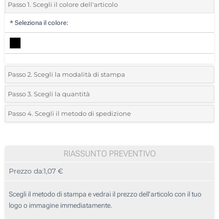
Passo 1. Scegli il colore dell'articolo
*
Seleziona il colore:
Passo 2. Scegli la modalità di stampa
*
Seleziona la posizione di stampa e il colore del vostro logo:
Passo 3. Scegli la quantità
*
Quantità desiderata:
Passo 4. Scegli il metodo di spedizione
Sublimazione full color (Su un parasole)
Unità
Standard
Prezzo/unità
Senza stampa
25
RIASSUNTO PREVENTIVO
Prezzo da:
1,07 €
50
125
Scegli il metodo di stampa e vedrai il prezzo dell'articolo con il tuo
logo o immagine immediatamente.
250