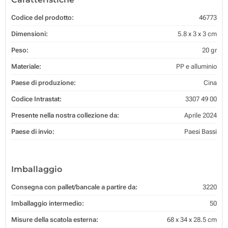
Codice del prodotto:
46773
Dimensioni:
5.8 x 3 x 3 cm
Peso:
20 gr
Materiale:
PP e alluminio
Paese di produzione:
Cina
Codice Intrastat:
3307 49 00
Presente nella nostra collezione da:
Aprile 2024
Paese di invio:
Paesi Bassi
Imballaggio
Consegna con pallet/bancale a partire da:
3220
Imballaggio intermedio:
50
Misure della scatola esterna:
68 x 34 x 28.5 cm