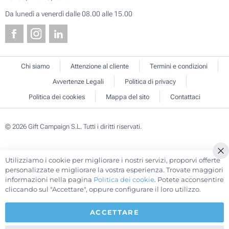
Da lunedì a venerdì dalle 08.00 alle 15.00
Chi siamo
Attenzione al cliente
Termini e condizioni
Avvertenze Legali
Politica di privacy
Politica dei cookies
Mappa del sito
Contattaci
© 2026 Gift Campaign S.L. Tutti i diritti riservati.
Utilizziamo i cookie per migliorare i nostri servizi, proporvi offerte
Cl
personalizzate e migliorare la vostra esperienza. Trovate maggiori
Co
informazioni nella pagina
Politica dei cookie
. Potete acconsentire
Ba
cliccando sul "Accettare", oppure configurare il loro utilizzo.
ACCETTARE