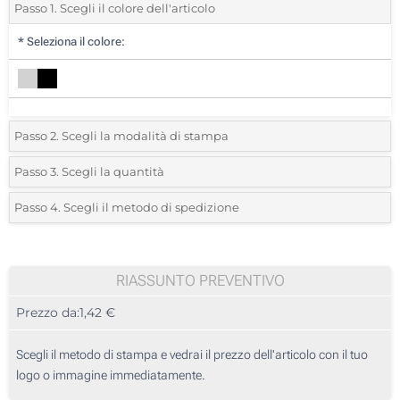
Passo 1. Scegli il colore dell'articolo
*
Seleziona il colore:
Passo 2. Scegli la modalità di stampa
*
Seleziona la posizione di stampa e il colore del vostro logo:
Passo 3. Scegli la quantità
*
Quantità desiderata:
Passo 4. Scegli il metodo di spedizione
1 Colore (Su un lato)
Unità
Standard
Prezzo/unità
2 Colori (Su un lato)
10
RIASSUNTO PREVENTIVO
3 Colori (Su un lato)
Prezzo da:
1,42 €
20
4 Colori (Su un lato)
50
Scegli il metodo di stampa e vedrai il prezzo dell'articolo con il tuo
Senza stampa
logo o immagine immediatamente.
100