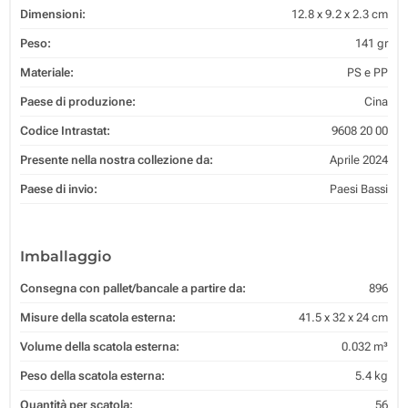
Dimensioni:
12.8 x 9.2 x 2.3 cm
Peso:
141 gr
Materiale:
PS e PP
Paese di produzione:
Cina
Codice Intrastat:
9608 20 00
Presente nella nostra collezione da:
Aprile 2024
Paese di invio:
Paesi Bassi
Imballaggio
Consegna con pallet/bancale a partire da:
896
Misure della scatola esterna:
41.5 x 32 x 24 cm
Volume della scatola esterna:
0.032 m³
Peso della scatola esterna:
5.4 kg
Quantità per scatola:
56