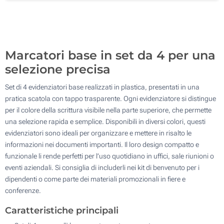
Stampa Digitale (Su un lato)
100
Senza stampa
Aggiorna
Quantità desiderata :
Marcatori base in set da 4 per una
selezione precisa
Set di 4 evidenziatori base realizzati in plastica, presentati in una
pratica scatola con tappo trasparente. Ogni evidenziatore si distingue
per il colore della scrittura visibile nella parte superiore, che permette
una selezione rapida e semplice. Disponibili in diversi colori, questi
evidenziatori sono ideali per organizzare e mettere in risalto le
informazioni nei documenti importanti. Il loro design compatto e
funzionale li rende perfetti per l’uso quotidiano in uffici, sale riunioni o
eventi aziendali. Si consiglia di includerli nei kit di benvenuto per i
dipendenti o come parte dei materiali promozionali in fiere e
conferenze.
Caratteristiche principali