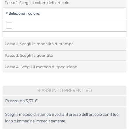
Passo 1. Scegli il colore dell'articolo
*
Seleziona il colore:
Passo 2. Scegli la modalità di stampa
*
Seleziona la posizione di stampa e il colore del vostro logo:
Passo 3. Scegli la quantità
*
Quantità desiderata:
Passo 4. Scegli il metodo di spedizione
1 Colore (Su un lato)
Unità
Standard
Prezzo/unità
2 Colori (Su un lato)
5
RIASSUNTO PREVENTIVO
3 Colori (Su un lato)
Prezzo da:
3,37 €
10
4 Colori (Su un lato)
25
Scegli il metodo di stampa e vedrai il prezzo dell'articolo con il tuo
Stampa Digitale (Sulla scatola)
logo o immagine immediatamente.
50