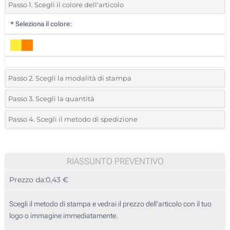
Passo 1. Scegli il colore dell'articolo
*
Seleziona il colore:
Passo 2. Scegli la modalità di stampa
*
Seleziona la posizione di stampa e il colore del vostro logo:
Passo 3. Scegli la quantità
*
Quantità desiderata:
Passo 4. Scegli il metodo di spedizione
1 Colore (Sul corpo)
Unità
Standard
Prezzo/unità
2 Colori (Sul corpo)
25
RIASSUNTO PREVENTIVO
3 Colori (Sul corpo)
Prezzo da:
0,43 €
50
4 Colori (Sul corpo)
125
Scegli il metodo di stampa e vedrai il prezzo dell'articolo con il tuo
Stampa digitale (Sul corpo)
logo o immagine immediatamente.
250