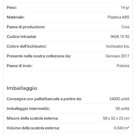
Peso:
14 gr
Materiale:
Plastica ABS
Paese di produzione:
Cina
Codice Intrastat:
9608 10 92
Colore dell'inchiostro:
Inchiostro blu
Presente nella nostra collezione da:
Gennaio 2017
Paese di invio:
Polonia
Imballaggio
Consegna con pallet/bancale a partire da:
24000 unità
Imballaggio intermedio:
50 unità
Misure della scatola esterna:
58 x 32 x 23 cm
Volume della scatola esterna:
0.043 m³