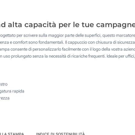
500
1250
 ad alta capacità per le tue campagn
2500
gettato per scrivere sulla maggior parte delle superfici, questo marcatore
5000
cienza e comfort sono fondamentali. Il cappuccio con chiusura di sicurezza 
Quantità desiderata :
mpa consente di personalizzarlo facilmente con il logo della vostra azie
Aggiorna
n uso prolungato senza la necessità di ricariche frequenti. Ideale per uffici
ostro
ugatura rapida
urezza
ELLA STAMPA
INDICE DI SOSTENIBILITÀ