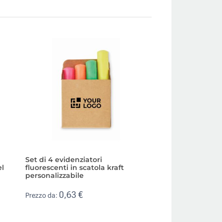
Set di 4 evidenziatori
Evidenziatore 2 i
el
fluorescenti in scatola kraft
impugnatura in g
personalizzabile
0,43 €
Prezzo da:
0,63 €
Prezzo da: