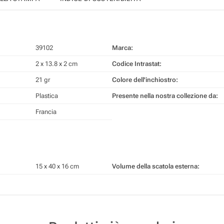
39102
Marca:
2 x 13.8 x 2 cm
Codice Intrastat:
21 gr
Colore dell'inchiostro:
Plastica
Presente nella nostra collezione da:
Francia
15 x 40 x 16 cm
Volume della scatola esterna: