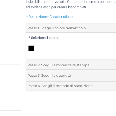
indelebili personalizzabili. Combinali insieme a penne, ma
ed evidenziatori per creare kit completi.
+ Descrizione
+ Caratteristiche
Passo 1. Scegli il colore dell'articolo
*
Seleziona il colore:
Passo 2. Scegli la modalità di stampa
*
Seleziona la posizione di stampa e il colore del vostro l
Passo 3. Scegli la quantità
*
Quantità desiderata:
Passo 4. Scegli il metodo di spedizione
1 Colore (Sul corpo)
Unità
Standard
Prezzo/unità
250