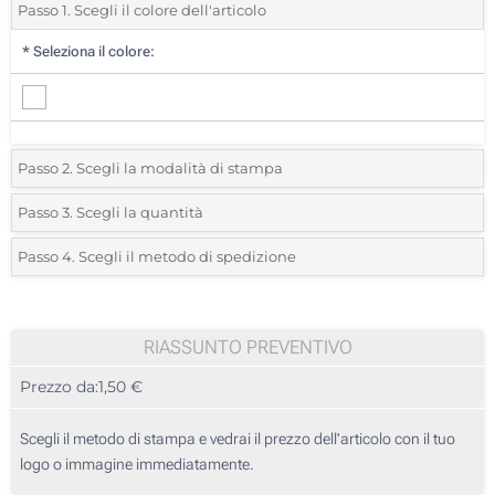
Passo 1. Scegli il colore dell'articolo
*
Seleziona il colore:
Passo 2. Scegli la modalità di stampa
*
Seleziona la posizione di stampa e il colore del vostro logo:
Passo 3. Scegli la quantità
*
Quantità desiderata:
Passo 4. Scegli il metodo di spedizione
1 Colore (Su un lato)
Unità
Standard
Prezzo/unità
2 Colori (Su un lato)
25
RIASSUNTO PREVENTIVO
3 Colori (Su un lato)
Prezzo da:
1,50 €
50
4 Colori (Su un lato)
125
Scegli il metodo di stampa e vedrai il prezzo dell'articolo con il tuo
Stampa Digitale (Su un lato)
logo o immagine immediatamente.
250