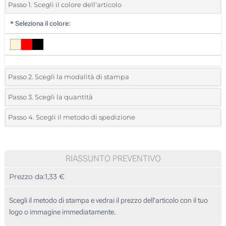
Passo 1. Scegli il colore dell'articolo
*
Seleziona il colore:
Passo 2. Scegli la modalità di stampa
*
Seleziona la posizione di stampa e il colore del vostro logo:
Passo 3. Scegli la quantità
*
Quantità desiderata:
Passo 4. Scegli il metodo di spedizione
1 Colore (Sulla stecca)
Unità
Standard
Prezzo/unità
Transfer digitale full color (Al centro)
25
RIASSUNTO PREVENTIVO
Incisione Laser (Sulla stecca)
Prezzo da:
1,33 €
50
Senza stampa
125
Scegli il metodo di stampa e vedrai il prezzo dell'articolo con il tuo
logo o immagine immediatamente.
250