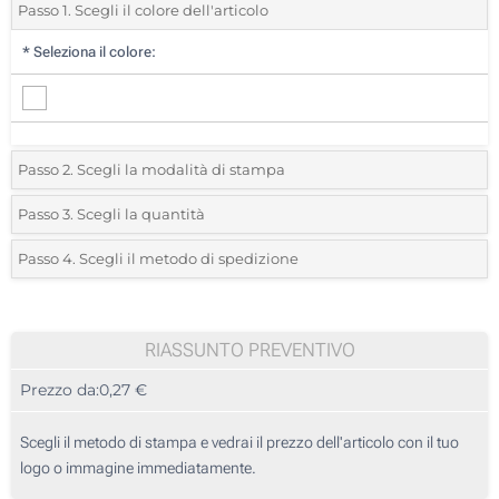
Passo 1. Scegli il colore dell'articolo
*
Seleziona il colore:
Passo 2. Scegli la modalità di stampa
*
Seleziona la posizione di stampa e il colore del vostro logo:
Passo 3. Scegli la quantità
*
Quantità desiderata:
Passo 4. Scegli il metodo di spedizione
1 Colore (Su un lato)
Unità
Standard
Prezzo/unità
2 Colori (Su un lato)
50
RIASSUNTO PREVENTIVO
3 Colori (Su un lato)
Prezzo da:
0,27 €
100
4 Colori (Su un lato)
250
Scegli il metodo di stampa e vedrai il prezzo dell'articolo con il tuo
Stampa digitale (Intera superficie di un lato)
logo o immagine immediatamente.
500