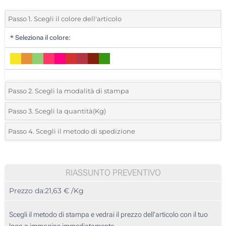
Passo 1. Scegli il colore dell'articolo
*
Seleziona il colore:
Passo 2. Scegli la modalità di stampa
*
Seleziona la posizione di stampa e il colore del vostro logo:
Passo 3. Scegli la quantità(Kg)
*
Quantità desiderata:
Passo 4. Scegli il metodo di spedizione
1 Colore (Sulla confezione)
Unità
Standard
Prezzo/unità
2 Colori (Sulla confezione)
100 Kg
RIASSUNTO PREVENTIVO
3 Colori (Sulla confezione)
Prezzo da:
21,63 € /Kg
200 Kg
4 Colori (Sulla confezione)
500 Kg
Scegli il metodo di stampa e vedrai il prezzo dell'articolo con il tuo
Full color (Sulla confezione)
logo o immagine immediatamente.