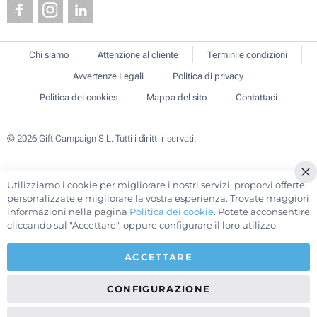
Chi siamo
Attenzione al cliente
Termini e condizioni
Avvertenze Legali
Politica di privacy
Politica dei cookies
Mappa del sito
Contattaci
© 2026 Gift Campaign S.L. Tutti i diritti riservati.
Utilizziamo i cookie per migliorare i nostri servizi, proporvi offerte
Cl
personalizzate e migliorare la vostra esperienza. Trovate maggiori
Co
informazioni nella pagina
Politica dei cookie
. Potete acconsentire
Ba
cliccando sul "Accettare", oppure configurare il loro utilizzo.
ACCETTARE
CONFIGURAZIONE