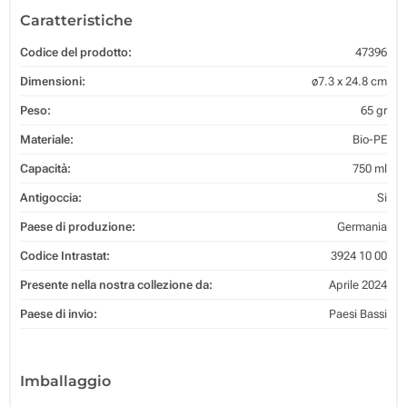
Caratteristiche
Codice del prodotto:
47396
Dimensioni:
ø7.3 x 24.8 cm
Peso:
65 gr
Materiale:
Bio-PE
Capacità:
750 ml
Antigoccia:
Si
Paese di produzione:
Germania
Codice Intrastat:
3924 10 00
Presente nella nostra collezione da:
Aprile 2024
Paese di invio:
Paesi Bassi
Imballaggio