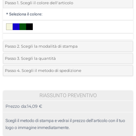
Passo 1. Scegli il colore dell'articolo
*
Seleziona il colore:
Passo 2. Scegli la modalità di stampa
*
Seleziona la posizione di stampa e il colore del vostro logo:
Passo 3. Scegli la quantità
*
Quantità desiderata:
Passo 4. Scegli il metodo di spedizione
1 Colore (Su un lato)
Unità
Standard
Prezzo/unità
2 Colori (Su un lato)
5
RIASSUNTO PREVENTIVO
3 Colori (Su un lato)
Prezzo da:
14,09 €
10
4 Colori (Su un lato)
25
Scegli il metodo di stampa e vedrai il prezzo dell'articolo con il tuo
Transfer digitale full color (Su un lato)
logo o immagine immediatamente.
50