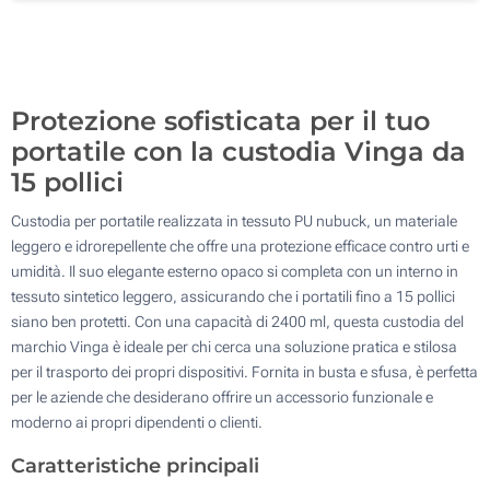
Toppa in pelle incisa (Su un lato)
100
Senza stampa
Aggiorna
Quantità desiderata :
Protezione sofisticata per il tuo
portatile con la custodia Vinga da
15 pollici
Custodia per portatile realizzata in tessuto PU nubuck, un materiale
leggero e idrorepellente che offre una protezione efficace contro urti e
umidità. Il suo elegante esterno opaco si completa con un interno in
tessuto sintetico leggero, assicurando che i portatili fino a 15 pollici
siano ben protetti. Con una capacità di 2400 ml, questa custodia del
marchio Vinga è ideale per chi cerca una soluzione pratica e stilosa
per il trasporto dei propri dispositivi. Fornita in busta e sfusa, è perfetta
per le aziende che desiderano offrire un accessorio funzionale e
moderno ai propri dipendenti o clienti.
Caratteristiche principali