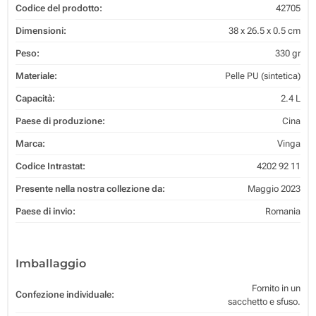
Codice del prodotto:
42705
Dimensioni:
38 x 26.5 x 0.5 cm
Peso:
330 gr
Materiale:
Pelle PU (sintetica)
Capacità:
2.4 L
Paese di produzione:
Cina
Marca:
Vinga
Codice Intrastat:
4202 92 11
Presente nella nostra collezione da:
Maggio 2023
Paese di invio:
Romania
Imballaggio
Fornito in un
Confezione individuale:
sacchetto e sfuso.