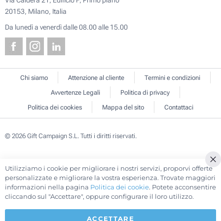
Via Caldera 21, Edificio F, Primo piano
20153, Milano, Italia
Da lunedì a venerdì dalle 08.00 alle 15.00
Chi siamo
Attenzione al cliente
Termini e condizioni
Avvertenze Legali
Politica di privacy
Politica dei cookies
Mappa del sito
Contattaci
© 2026 Gift Campaign S.L. Tutti i diritti riservati.
Utilizziamo i cookie per migliorare i nostri servizi, proporvi offerte
Cl
personalizzate e migliorare la vostra esperienza. Trovate maggiori
Co
informazioni nella pagina
Politica dei cookie
. Potete acconsentire
Ba
cliccando sul "Accettare", oppure configurare il loro utilizzo.
ACCETTARE