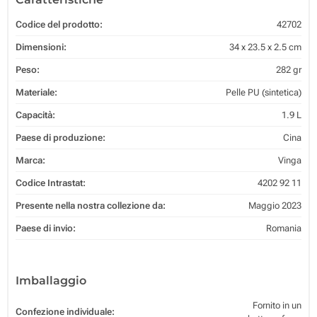
Codice del prodotto:
42702
Dimensioni:
34 x 23.5 x 2.5 cm
Peso:
282 gr
Materiale:
Pelle PU (sintetica)
Capacità:
1.9 L
Paese di produzione:
Cina
Marca:
Vinga
Codice Intrastat:
4202 92 11
Presente nella nostra collezione da:
Maggio 2023
Paese di invio:
Romania
Imballaggio
Fornito in un
Confezione individuale: