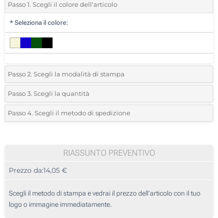
Passo 1. Scegli il colore dell'articolo
*
Seleziona il colore:
Passo 2. Scegli la modalità di stampa
*
Seleziona la posizione di stampa e il colore del vostro logo:
Passo 3. Scegli la quantità
*
Quantità desiderata:
Passo 4. Scegli il metodo di spedizione
1 Colore (Su un lato)
Unità
Standard
Prezzo/unità
2 Colori (Su un lato)
5
RIASSUNTO PREVENTIVO
3 Colori (Su un lato)
Prezzo da:
14,05 €
10
4 Colori (Su un lato)
25
Scegli il metodo di stampa e vedrai il prezzo dell'articolo con il tuo
Transfer digitale full color (Su un lato)
logo o immagine immediatamente.
50