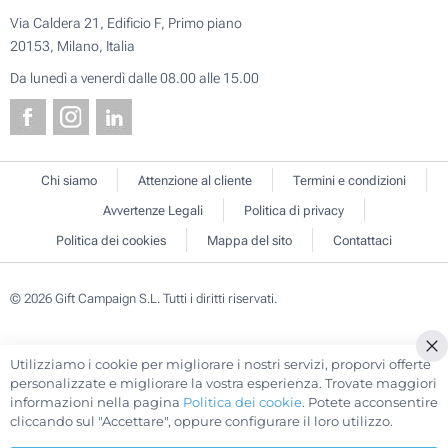
Via Caldera 21, Edificio F, Primo piano
20153, Milano, Italia
Da lunedì a venerdì dalle 08.00 alle 15.00
Chi siamo
Attenzione al cliente
Termini e condizioni
Avvertenze Legali
Politica di privacy
Politica dei cookies
Mappa del sito
Contattaci
© 2026 Gift Campaign S.L. Tutti i diritti riservati.
Utilizziamo i cookie per migliorare i nostri servizi, proporvi offerte
Cl
personalizzate e migliorare la vostra esperienza. Trovate maggiori
Co
informazioni nella pagina
Politica dei cookie
. Potete acconsentire
Ba
cliccando sul "Accettare", oppure configurare il loro utilizzo.