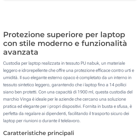
Toppa in pelle incisa (Su un lato)
100
Senza stampa
Aggiorna
Quantità desiderata :
Protezione superiore per laptop
con stile moderno e funzionalità
avanzata
Custodia per laptop realizzata in tessuto PU nabuk, un materiale
leggero e idrorepellente che offre una protezione efficace contro urti e
umidità. Il suo elegante esterno opaco è completato da un interno in
tessuto sintetico leggero, garantendo che i laptop fino a 14 pollici
siano ben protetti. Con una capacità di 1900 ml, questa custodia del
marchio Vinga è ideale per le aziende che cercano una soluzione
pratica ed elegante per i propri dispositivi. Fornita in busta e sfusa, è
perfetta da regalare ai dipendenti, facilitando il trasporto sicuro dei
laptop per riunioni o durante il telelavoro.
Caratteristiche principali