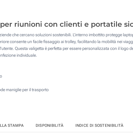
10
25
er riunioni con clienti e portatile si
50
ziende che cercano soluzioni sostenibili. L’interno imbottito protegge laptop
100
riore consente un facile fissaggio ai trolley, facilitando la mobilità nei viag
Quantità desiderata :
r l’utente. Questa valigetta è perfetta per essere personalizzata con il log
Aggiorna
confezione individuale.
to
de maniglie per il trasporto
ELLA STAMPA
DISPONIBILITÀ
INDICE DI SOSTENIBILITÀ