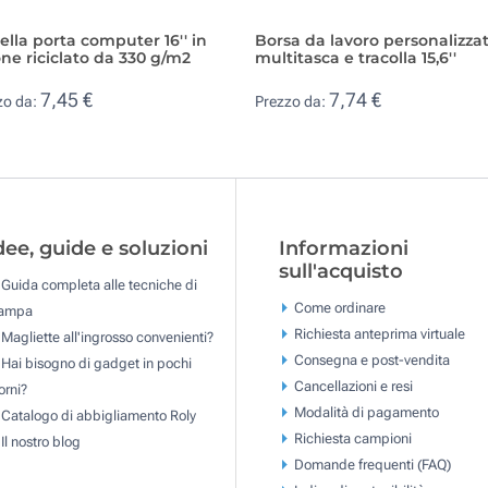
ella porta computer 16'' in
Borsa da lavoro personalizza
ne riciclato da 330 g/m2
multitasca e tracolla 15,6''
7,45 €
7,74 €
zo da:
Prezzo da:
dee, guide e soluzioni
Informazioni
sull'acquisto
Guida completa alle tecniche di
Come ordinare
tampa
Richiesta anteprima virtuale
Magliette all'ingrosso convenienti?
Consegna e post-vendita
Hai bisogno di gadget in pochi
Cancellazioni e resi
orni?
Modalità di pagamento
Catalogo di abbigliamento Roly
Richiesta campioni
Il nostro blog
Domande frequenti (FAQ)