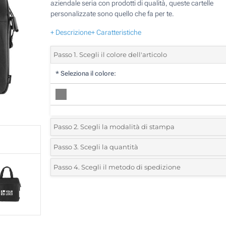
aziendale seria con prodotti di qualità, queste cartelle
personalizzate sono quello che fa per te.
+ Descrizione
+ Caratteristiche
Passo 1. Scegli il colore dell'articolo
*
Seleziona il colore:
Passo 2. Scegli la modalità di stampa
*
Seleziona la posizione di stampa e il colore del vostro l
Passo 3. Scegli la quantità
*
Quantità desiderata:
Passo 4. Scegli il metodo di spedizione
1 Colore (Su un lato)
Unità
Standard
Prezzo/unità
Transfer digitale full color (Su un lato)
5
Senza stampa