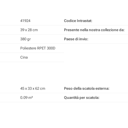
41924
Codice Intrastat:
39 x 28 cm
Presente nella nostra collezione da:
380 gr
Paese di invio:
Poliestere RPET 300D
Cina
45 x 33 x 62 cm
Peso della scatola esterna:
0.09 m³
Quantità per scatola: