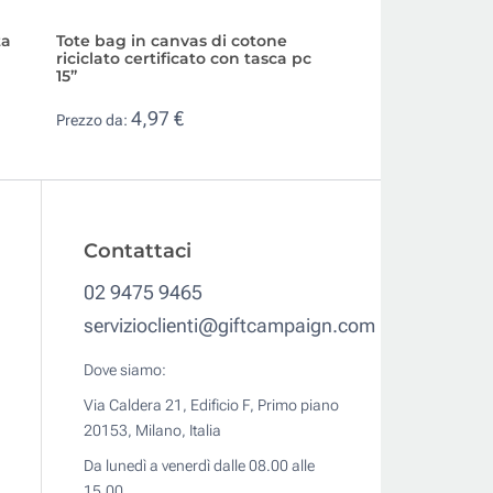
ta
Tote bag in canvas di cotone
Borsa pc personal
riciclato certificato con tasca pc
con logo finiture i
15”
19,00 €
Prezzo da:
4,97 €
Prezzo da:
Contattaci
02 9475 9465
servizioclienti@giftcampaign.com
Dove siamo:
Via Caldera 21, Edificio F, Primo piano
20153, Milano, Italia
Da lunedì a venerdì dalle 08.00 alle
15.00