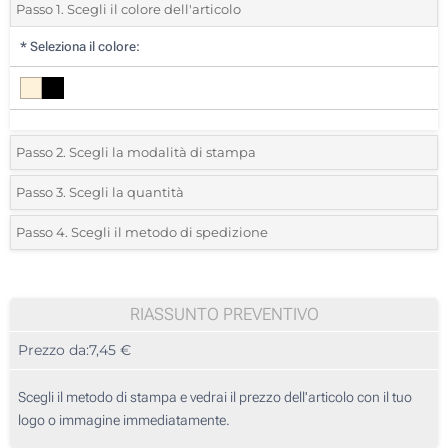
Passo 1. Scegli il colore dell'articolo
*
Seleziona il colore:
Passo 2. Scegli la modalità di stampa
*
Seleziona la posizione di stampa e il colore del vostro logo:
Passo 3. Scegli la quantità
*
Quantità desiderata:
Passo 4. Scegli il metodo di spedizione
1 Colore (Su un lato)
Unità
Standard
Prezzo/unità
2 Colori (Su un lato)
5
RIASSUNTO PREVENTIVO
Transfer digitale full color (Su un lato)
Prezzo da:
7,45 €
10
Senza stampa
25
Scegli il metodo di stampa e vedrai il prezzo dell'articolo con il tuo
logo o immagine immediatamente.
50