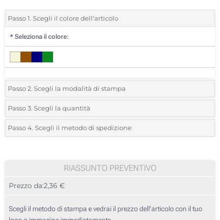
Passo 1. Scegli il colore dell'articolo
*
Seleziona il colore:
Passo 2. Scegli la modalità di stampa
*
Seleziona la posizione di stampa e il colore del vostro logo:
Passo 3. Scegli la quantità
*
Quantità desiderata:
Passo 4. Scegli il metodo di spedizione
1 Colore (Su un lato)
Unità
Standard
Prezzo/unità
2 Colori (Su un lato)
10
RIASSUNTO PREVENTIVO
3 Colori (Su un lato)
Prezzo da:
2,36 €
20
4 Colori (Su un lato)
50
Scegli il metodo di stampa e vedrai il prezzo dell'articolo con il tuo
Incisione Laser (Sulla scatola)
logo o immagine immediatamente.