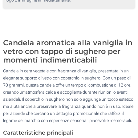
100
Incisione Laser (Su un lato)
200
Senza stampa
Aggiorna
Quantità desiderata :
Candela aromatica alla vaniglia in
vetro con tappo di sughero per
momenti indimenticabili
Candela in cera vegetale con fragranza di vaniglia, presentata in un
elegante supporto di vetro con coperchio in sughero. Con un peso di
70 grammi, questa candela offre un tempo di combustione di 12 ore,
creando un’atmosfera calda e accogliente durante riunioni o eventi
aziendali. Il coperchio in sughero non solo aggiunge un tocco estetico,
ma aiuta anche a preservare la fragranza quando non è in uso. Ideale
per aziende che cercano un dettaglio promozionale che rafforzi il
legame del marchio con esperienze sensoriali piacevoli e memorabili.
Caratteristiche principali