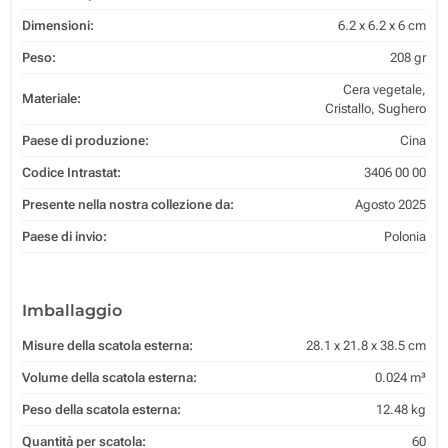
Dimensioni:
6.2 x 6.2 x 6 cm
Peso:
208 gr
Cera vegetale,
Materiale:
Cristallo, Sughero
Paese di produzione:
Cina
Codice Intrastat:
3406 00 00
Presente nella nostra collezione da:
Agosto 2025
Paese di invio:
Polonia
Imballaggio
Misure della scatola esterna:
28.1 x 21.8 x 38.5 cm
Volume della scatola esterna:
0.024 m³
Peso della scatola esterna:
12.48 kg
Quantità per scatola:
60