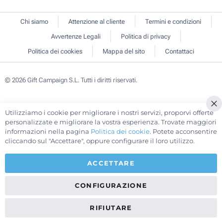
Chi siamo
Attenzione al cliente
Termini e condizioni
Avvertenze Legali
Politica di privacy
Politica dei cookies
Mappa del sito
Contattaci
© 2026 Gift Campaign S.L. Tutti i diritti riservati.
Utilizziamo i cookie per migliorare i nostri servizi, proporvi offerte
Cl
personalizzate e migliorare la vostra esperienza. Trovate maggiori
Co
informazioni nella pagina
Politica dei cookie
. Potete acconsentire
Ba
cliccando sul "Accettare", oppure configurare il loro utilizzo.
ACCETTARE
CONFIGURAZIONE
RIFIUTARE