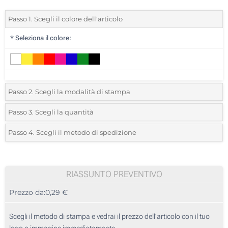
Passo 1. Scegli il colore dell'articolo
*
Seleziona il colore:
Passo 2. Scegli la modalità di stampa
*
Seleziona la posizione di stampa e il colore del vostro logo:
Passo 3. Scegli la quantità
*
Quantità desiderata:
Passo 4. Scegli il metodo di spedizione
1 Colore (Su un lato)
Unità
Standard
Prezzo/unità
2 Colori (Su un lato)
335
RIASSUNTO PREVENTIVO
3 Colori (Su un lato)
Prezzo da:
0,29 €
670
4 Colori (Su un lato)
1675
Scegli il metodo di stampa e vedrai il prezzo dell'articolo con il tuo
Stampa digitale full color (Su un lato)
logo o immagine immediatamente.