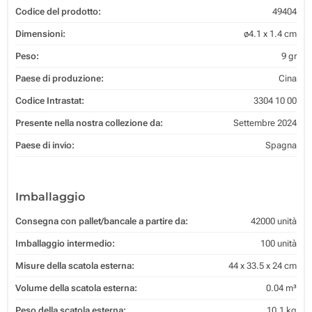
Codice del prodotto:
49404
Dimensioni:
ø4.1 x 1.4 cm
Peso:
9 gr
Paese di produzione:
Cina
Codice Intrastat:
3304 10 00
Presente nella nostra collezione da:
Settembre 2024
Paese di invio:
Spagna
Imballaggio
Consegna con pallet/bancale a partire da:
42000 unità
Imballaggio intermedio:
100 unità
Misure della scatola esterna:
44 x 33.5 x 24 cm
Volume della scatola esterna:
0.04 m³
Peso della scatola esterna:
10.1 kg