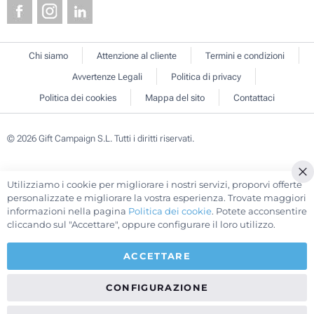
Chi siamo
Attenzione al cliente
Termini e condizioni
Avvertenze Legali
Politica di privacy
Politica dei cookies
Mappa del sito
Contattaci
© 2026 Gift Campaign S.L. Tutti i diritti riservati.
Utilizziamo i cookie per migliorare i nostri servizi, proporvi offerte
Cl
personalizzate e migliorare la vostra esperienza. Trovate maggiori
Co
informazioni nella pagina
Politica dei cookie
. Potete acconsentire
Ba
cliccando sul "Accettare", oppure configurare il loro utilizzo.
ACCETTARE
CONFIGURAZIONE