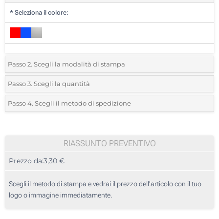
*
Seleziona il colore:
Passo 2. Scegli la modalità di stampa
*
Seleziona la posizione di stampa e il colore del vostro logo:
Passo 3. Scegli la quantità
*
Quantità desiderata:
Passo 4. Scegli il metodo di spedizione
1 Colore (Su un lato)
Unità
Standard
Prezzo/unità
Incisione Laser (Su un lato)
10
RIASSUNTO PREVENTIVO
Senza stampa
Prezzo da:
3,30 €
20
50
Scegli il metodo di stampa e vedrai il prezzo dell'articolo con il tuo
logo o immagine immediatamente.
100