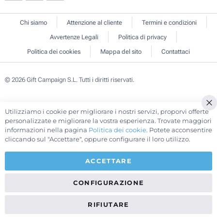
Chi siamo
Attenzione al cliente
Termini e condizioni
Avvertenze Legali
Politica di privacy
Politica dei cookies
Mappa del sito
Contattaci
© 2026 Gift Campaign S.L. Tutti i diritti riservati.
Utilizziamo i cookie per migliorare i nostri servizi, proporvi offerte
Cl
personalizzate e migliorare la vostra esperienza. Trovate maggiori
Co
informazioni nella pagina
Politica dei cookie
. Potete acconsentire
Ba
cliccando sul "Accettare", oppure configurare il loro utilizzo.
ACCETTARE
CONFIGURAZIONE
RIFIUTARE