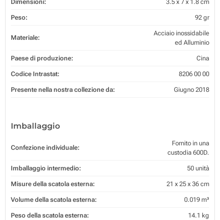
Dimensioni:
3.5 x 7 x 1.8 cm
Peso:
92 gr
Acciaio inossidabile
Materiale:
ed Alluminio
Paese di produzione:
Cina
Codice Intrastat:
8206 00 00
Presente nella nostra collezione da:
Giugno 2018
Imballaggio
Fornito in una
Confezione individuale:
custodia 600D.
Imballaggio intermedio:
50 unità
Misure della scatola esterna:
21 x 25 x 36 cm
Volume della scatola esterna:
0.019 m³
Peso della scatola esterna:
14.1 kg