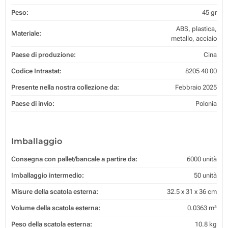
Peso:
45 gr
ABS, plastica,
Materiale:
metallo, acciaio
Paese di produzione:
Cina
Codice Intrastat:
8205 40 00
Presente nella nostra collezione da:
Febbraio 2025
Paese di invio:
Polonia
Imballaggio
Consegna con pallet/bancale a partire da:
6000 unità
Imballaggio intermedio:
50 unità
Misure della scatola esterna:
32.5 x 31 x 36 cm
Volume della scatola esterna:
0.0363 m³
Peso della scatola esterna:
10.8 kg