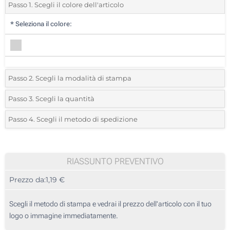
Passo 1. Scegli il colore dell'articolo
*
Seleziona il colore:
Passo 2. Scegli la modalità di stampa
*
Seleziona la posizione di stampa e il colore del vostro logo:
Passo 3. Scegli la quantità
*
Quantità desiderata:
Passo 4. Scegli il metodo di spedizione
1 Colore (Su un lato)
Unità
Standard
Prezzo/unità
2 Colori (Su un lato)
25
RIASSUNTO PREVENTIVO
3 Colori (Su un lato)
Prezzo da:
1,19 €
50
4 Colori (Su un lato)
125
Scegli il metodo di stampa e vedrai il prezzo dell'articolo con il tuo
Senza stampa
logo o immagine immediatamente.
250