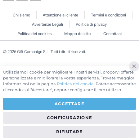
Chi siamo
Attenzione al cliente
Termini e condizioni
Avvertenze Legali
Politica di privacy
Politica dei cookies
Mappa del sito
Contattaci
© 2026 Gift Campaign S.L. Tutti i diritti riservati.
Utilizziamo i cookie per migliorare i nostri servizi, proporvi offerte
Cl
personalizzate e migliorare la vostra esperienza. Trovate maggiori
Co
informazioni nella pagina
Politica dei cookie
. Potete acconsentire
Ba
cliccando sul "Accettare", oppure configurare il loro utilizzo.
ACCETTARE
CONFIGURAZIONE
RIFIUTARE