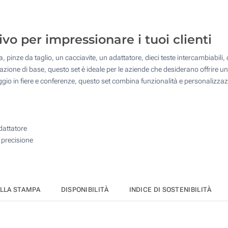
10
Senza stampa
25
tivo per impressionare i tuoi clienti
50
, pinze da taglio, un cacciavite, un adattatore, dieci teste intercambiabili, d
100
zione di base, questo set è ideale per le aziende che desiderano offrire un r
o in fiere e conferenze, questo set combina funzionalità e personalizzaz
Quantità desiderata :
Aggiorna
adattatore
i precisione
ELLA STAMPA
DISPONIBILITÀ
INDICE DI SOSTENIBILITÀ