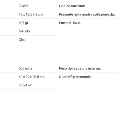
30452
Codice Intrastat:
18 x 13.5 x 3 cm
Presente nella nostra collezione da:
607 gr
Paese di invio:
Metallo
Cina
600 unità
Peso della scatola esterna:
40 x 29 x 20.5 cm
Quantità per scatola:
0.024 m³