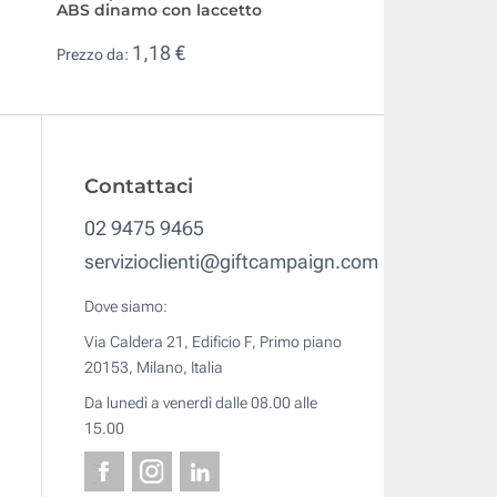
ABS dinamo con laccetto
e sistema di bloc
1,18 €
1,19 €
Prezzo da:
Prezzo da:
Contattaci
02 9475 9465
servizioclienti@giftcampaign.com
Dove siamo:
Via Caldera 21, Edificio F, Primo piano
20153, Milano, Italia
Da lunedì a venerdì dalle 08.00 alle
15.00