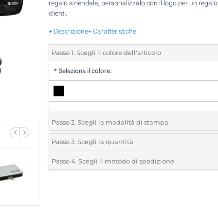
regalo aziendale, personalizzalo con il logo per un regalo
clienti.
+ Descrizione
+ Caratteristiche
Passo 1. Scegli il colore dell'articolo
*
Seleziona il colore:
Passo 2. Scegli la modalità di stampa
*
Seleziona la posizione di stampa e il colore del vostro l
Passo 3. Scegli la quantità
*
Quantità desiderata:
Passo 4. Scegli il metodo di spedizione
1 Colore (Sull'astuccio)
Unità
Standard
Prezzo/unità
Incisione Laser (Sull'astuccio)
5
Stampa in resina (Sull'astuccio)