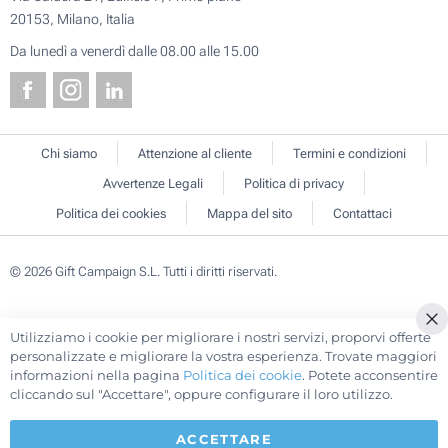
20153, Milano, Italia
Da lunedì a venerdì dalle 08.00 alle 15.00
Chi siamo
Attenzione al cliente
Termini e condizioni
Avvertenze Legali
Politica di privacy
Politica dei cookies
Mappa del sito
Contattaci
© 2026 Gift Campaign S.L. Tutti i diritti riservati.
Utilizziamo i cookie per migliorare i nostri servizi, proporvi offerte
Cl
personalizzate e migliorare la vostra esperienza. Trovate maggiori
Co
informazioni nella pagina
Politica dei cookie
. Potete acconsentire
Ba
cliccando sul "Accettare", oppure configurare il loro utilizzo.
ACCETTARE