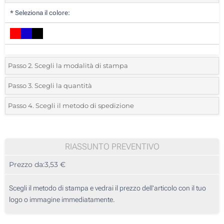
*
Seleziona il colore:
Passo 2. Scegli la modalità di stampa
*
Seleziona la posizione di stampa e il colore del vostro logo:
Passo 3. Scegli la quantità
*
Quantità desiderata:
Passo 4. Scegli il metodo di spedizione
1 Colore (Su un lato)
Unità
Standard
Prezzo/unità
2 Colori (Su un lato)
10
RIASSUNTO PREVENTIVO
Incisione Laser (Su un lato)
Prezzo da:
3,53 €
20
Senza stampa
50
Scegli il metodo di stampa e vedrai il prezzo dell'articolo con il tuo
logo o immagine immediatamente.
100