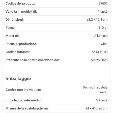
Codice del prodotto:
37607
Vendita in multipli di:
1 unità
Dimensioni:
ø3.3 x 10.3 cm
Peso:
110 gr
Materiale:
Alluminio
Paese di produzione:
Cina
Codice Intrastat:
8513 10 00
Presente nella nostra collezione da:
Marzo 2020
Imballaggio
Fornito in scatola
Confezione individuale:
nera.
Imballaggio intermedio:
50 unità
Misure della scatola esterna:
24 x 41 x 26 cm