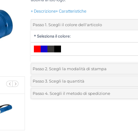
+ Descrizione
+ Caratteristiche
Passo 1. Scegli il colore dell'articolo
*
Seleziona il colore:
Passo 2. Scegli la modalità di stampa
*
Seleziona la posizione di stampa e il colore del vostro l
Passo 3. Scegli la quantità
*
Quantità desiderata:
Passo 4. Scegli il metodo di spedizione
1 Colore (Sul corpo)
Unità
Standard
Prezzo/unità
2 Colori (Sul corpo)
25
3 Colori (Sul corpo)
50
4 Colori (Sul corpo)