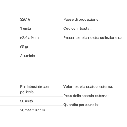
32616
Paese di produzione:
1 unità
Codice Intrastat:
ø2.6 x 9 cm
Presente nella nostra collezione da:
65 gr
Alluminio
Pile inbustate con
Volume della scatola esterna:
pellicola.
Peso della scatola esterna:
50 unità
Quantità per scatola:
26 x 44 x 42 cm