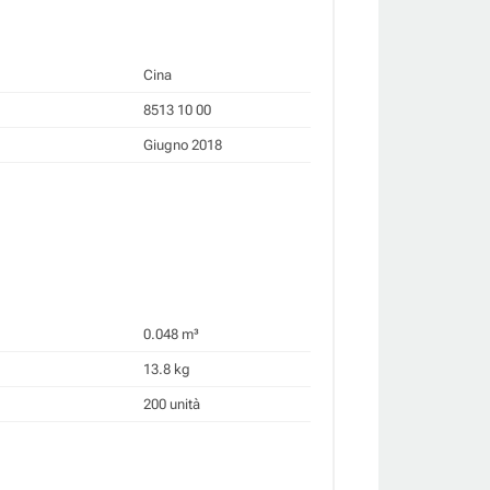
Cina
8513 10 00
Giugno 2018
0.048 m³
13.8 kg
200 unità