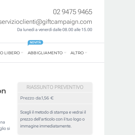
02 9475 9465
servizioclienti@giftcampaign.com
Da lunedì a venerdì dalle 08.00 alle 15.00
NOVITÀ
O LIBERO
ABBIGLIAMENTO
ALTRO
RIASSUNTO PREVENTIVO
on
Prezzo da:
1,56 €
Scegli il metodo di stampa e vedrai il
prezzo dell'articolo con il tuo logo o
una
immagine immediatamente.
lio si