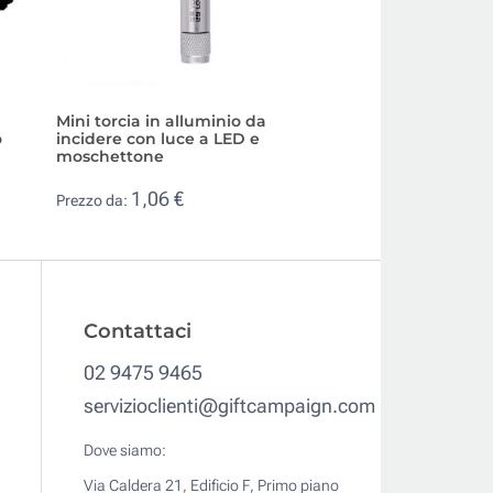
Mini torcia in alluminio da
Torcia alluminio e
o
incidere con luce a LED e
modalità di luce e
moschettone
800m con logo
1,06 €
21,12 €
Prezzo da:
Prezzo da:
Contattaci
02 9475 9465
servizioclienti@giftcampaign.com
Dove siamo:
Via Caldera 21, Edificio F, Primo piano