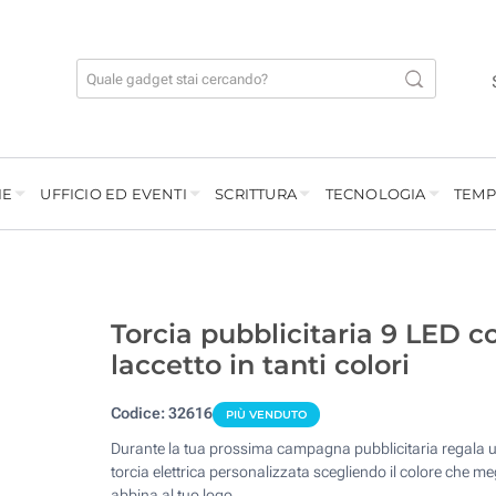
IE
UFFICIO ED EVENTI
SCRITTURA
TECNOLOGIA
TEMP
Torcia pubblicitaria 9 LED c
laccetto in tanti colori
Codice:
32616
PIÙ VENDUTO
Durante la tua prossima campagna pubblicitaria regala 
torcia elettrica personalizzata scegliendo il colore che meg
abbina al tuo logo.