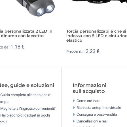
ia personalizzata 2 LED in
Torcia personalizzabile che si
 dinamo con laccetto
indossa con 5 LED e cinturin
elastico
1,18 €
zo da:
2,23 €
Prezzo da:
dee, guide e soluzioni
Informazioni
sull'acquisto
Guida completa alle tecniche di
Come ordinare
tampa
Richiesta anteprima virtuale
Magliette all'ingrosso convenienti?
Consegna e post-vendita
Hai bisogno di gadget in pochi
Cancellazioni e resi
orni?