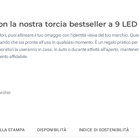
125
Incisione Laser Circolare (Sul corpo)
250
on la nostra torcia bestseller a 9 LED
Incisione Laser (Sul corpo)
500
lori, puoi allineare il tuo omaggio con l’identità visiva del tuo marchio. Que
Quantità desiderata :
Senza stampa
ando che sia pronta all’uso in qualsiasi momento. È un regalo pratico per e
Aggiorna
laboratori la useranno in casa, in auto o durante attività all’aperto, mantenen
nto affidabile.
archio
ELLA STAMPA
DISPONIBILITÀ
INDICE DI SOSTENIBILITÀ