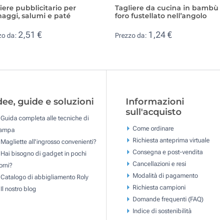
iere pubblicitario per
Tagliere da cucina in bambù
aggi, salumi e paté
foro fustellato nell’angolo
2,51 €
1,24 €
zo da:
Prezzo da:
dee, guide e soluzioni
Informazioni
sull'acquisto
Guida completa alle tecniche di
Come ordinare
tampa
Richiesta anteprima virtuale
Magliette all'ingrosso convenienti?
Consegna e post-vendita
Hai bisogno di gadget in pochi
Cancellazioni e resi
orni?
Modalità di pagamento
Catalogo di abbigliamento Roly
Richiesta campioni
Il nostro blog
Domande frequenti (FAQ)
Indice di sostenibilità