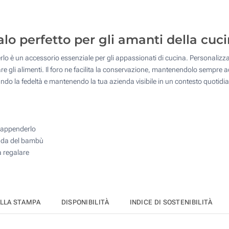
20
50
alo perfetto per gli amanti della cuc
100
o è un accessorio essenziale per gli appassionati di cucina. Personalizzand
200
re gli alimenti. Il foro ne facilita la conservazione, mantenendolo sempre ac
ndo la fedeltà e mantenendo la tua azienda visibile in un contesto quotidiano
Quantità desiderata :
Aggiorna
r appenderlo
onda del bambù
a regalare
ELLA STAMPA
DISPONIBILITÀ
INDICE DI SOSTENIBILITÀ