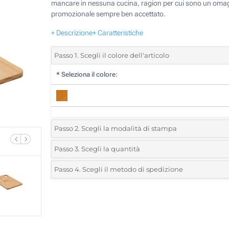
mancare in nessuna cucina, ragion per cui sono un oma
promozionale sempre ben accettato.
+ Descrizione
+ Caratteristiche
Passo 1. Scegli il colore dell'articolo
*
Seleziona il colore:
Passo 2. Scegli la modalità di stampa
*
Seleziona la posizione di stampa e il colore del vostro l
Passo 3. Scegli la quantità
*
Quantità desiderata:
Passo 4. Scegli il metodo di spedizione
Incisione Laser (Su un lato)
Unità
Standard
Prezzo/unità
Senza stampa
10