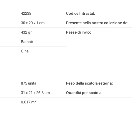
42238
Codice Intrastat:
30 x 20 x 1 cm
Presente nella nostra collezione da:
432 gr
Paese di invio:
Bambů
Cina
875 unità
Peso della scatola esterna:
31 x 21 x 26.8 cm
Quantità per scatola:
0.017 m³