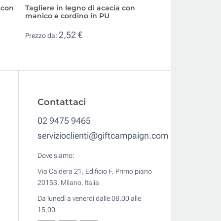
 con
Tagliere in legno di acacia con
Tagliere di legno 
manico e cordino in PU
forma di bottiglia
2,52 €
2,24 €
Prezzo da:
Prezzo da:
Contattaci
02 9475 9465
servizioclienti@giftcampaign.com
Dove siamo:
Via Caldera 21, Edificio F, Primo piano
20153, Milano, Italia
Da lunedì a venerdì dalle 08.00 alle
15.00