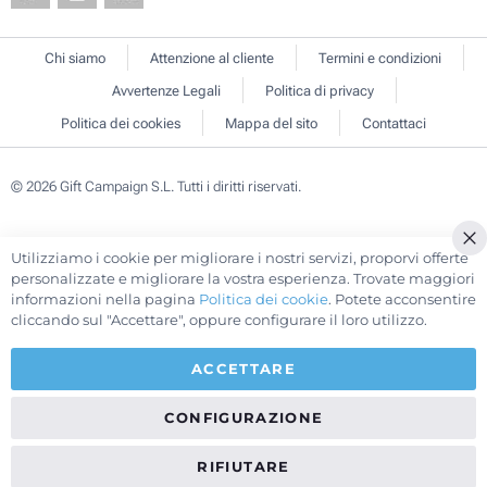
Chi siamo
Attenzione al cliente
Termini e condizioni
Avvertenze Legali
Politica di privacy
Politica dei cookies
Mappa del sito
Contattaci
© 2026 Gift Campaign S.L. Tutti i diritti riservati.
Utilizziamo i cookie per migliorare i nostri servizi, proporvi offerte
Cl
personalizzate e migliorare la vostra esperienza. Trovate maggiori
Co
informazioni nella pagina
Politica dei cookie
. Potete acconsentire
Ba
cliccando sul "Accettare", oppure configurare il loro utilizzo.
ACCETTARE
CONFIGURAZIONE
RIFIUTARE