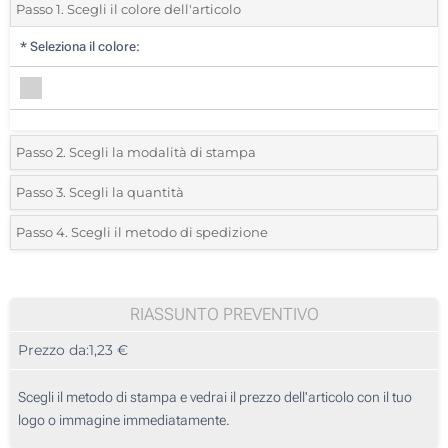
Passo 1. Scegli il colore dell'articolo
*
Seleziona il colore:
Passo 2. Scegli la modalità di stampa
*
Seleziona la posizione di stampa e il colore del vostro logo:
Passo 3. Scegli la quantità
*
Quantità desiderata:
Passo 4. Scegli il metodo di spedizione
Incisione Laser (Su un lato)
Unità
Standard
Prezzo/unità
Stampa in resina (Parte superiore)
25
RIASSUNTO PREVENTIVO
Senza stampa
Prezzo da:
1,23 €
50
125
Scegli il metodo di stampa e vedrai il prezzo dell'articolo con il tuo
logo o immagine immediatamente.
250