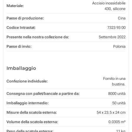
Acciaio inossidabile
Materiale:
430, silicone
Paese di produzione:
Cina
Codice Intrastat:
7323 93 00
Presente nella nostra collezione da:
Settembre 2022
Paese di invio:
Polonia
Imballaggio
Fornito in una
Confezione individuale:
bustina.
Consegna con pallet/bancale a partire da:
8000 unità
Imballaggio intermedio:
50 unità
Misure della scatola esterna:
54 x 23.5 x 24 cm
Volume della scatola esterna:
0.0305 m³
Peso della scatola esterna:
11 kg