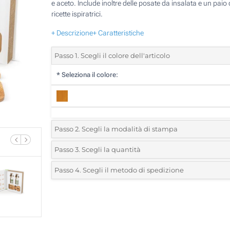
e aceto. Include inoltre delle posate da insalata e un paio 
ricette ispiratrici.
+ Descrizione
+ Caratteristiche
Passo 1. Scegli il colore dell'articolo
*
Seleziona il colore:
Passo 2. Scegli la modalità di stampa
*
Seleziona la posizione di stampa e il colore del vostro l
Passo 3. Scegli la quantità
*
Quantità desiderata:
Passo 4. Scegli il metodo di spedizione
Incisione Laser (Sul manico di un utensile)
Unità
Standard
Prezzo/unità
Senza stampa
5