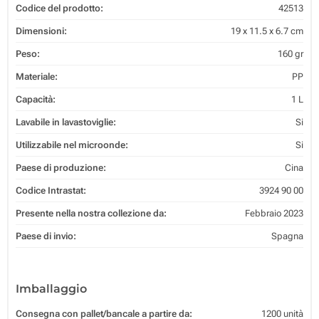
Codice del prodotto:
42513
Dimensioni:
19 x 11.5 x 6.7 cm
Peso:
160 gr
Materiale:
PP
Capacità:
1 L
Lavabile in lavastoviglie:
Si
Utilizzabile nel microonde:
Si
Paese di produzione:
Cina
Codice Intrastat:
3924 90 00
Presente nella nostra collezione da:
Febbraio 2023
Paese di invio:
Spagna
Imballaggio
Consegna con pallet/bancale a partire da:
1200 unità