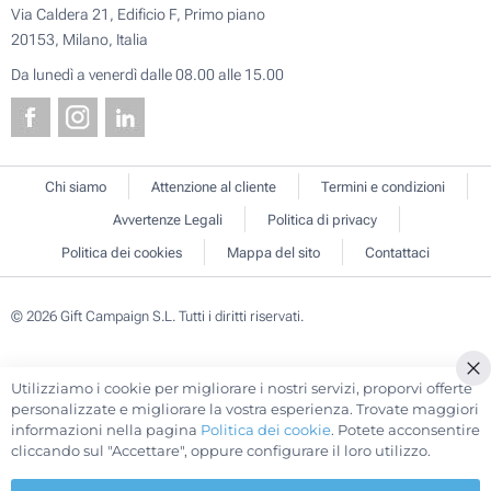
Via Caldera 21, Edificio F, Primo piano
20153, Milano, Italia
Da lunedì a venerdì dalle 08.00 alle 15.00
Chi siamo
Attenzione al cliente
Termini e condizioni
Avvertenze Legali
Politica di privacy
Politica dei cookies
Mappa del sito
Contattaci
© 2026 Gift Campaign S.L. Tutti i diritti riservati.
Utilizziamo i cookie per migliorare i nostri servizi, proporvi offerte
Cl
personalizzate e migliorare la vostra esperienza. Trovate maggiori
Co
informazioni nella pagina
Politica dei cookie
. Potete acconsentire
Ba
cliccando sul "Accettare", oppure configurare il loro utilizzo.