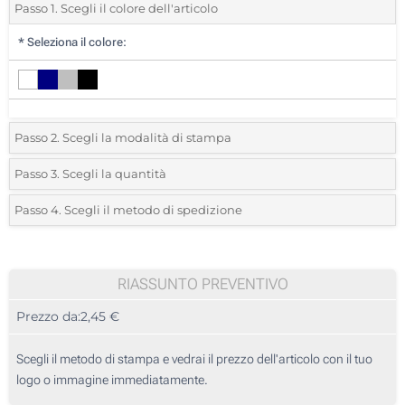
Passo 1. Scegli il colore dell'articolo
*
Seleziona il colore:
Passo 2. Scegli la modalità di stampa
*
Seleziona la posizione di stampa e il colore del vostro logo:
Passo 3. Scegli la quantità
*
Quantità desiderata:
Passo 4. Scegli il metodo di spedizione
1 Colore (Sul coperchio)
Unità
Standard
Prezzo/unità
Incisione Laser (Sul coperchio)
35
RIASSUNTO PREVENTIVO
Stampa digitale full color (Sul coperchio)
Prezzo da:
2,45 €
70
Senza stampa
175
Scegli il metodo di stampa e vedrai il prezzo dell'articolo con il tuo
logo o immagine immediatamente.
350