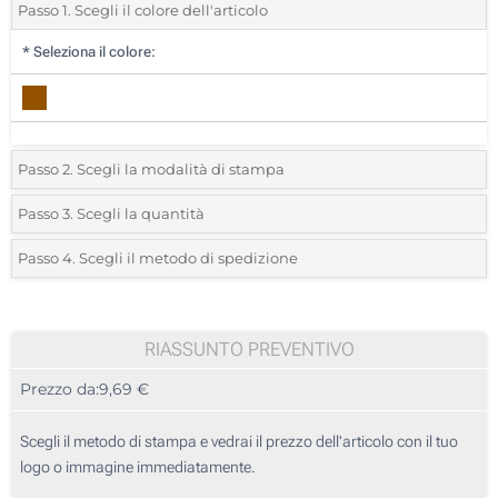
Passo 1. Scegli il colore dell'articolo
*
Seleziona il colore:
Passo 2. Scegli la modalità di stampa
*
Seleziona la posizione di stampa e il colore del vostro logo:
Passo 3. Scegli la quantità
*
Quantità desiderata:
Passo 4. Scegli il metodo di spedizione
Incisione Laser (Sul manico)
Unità
Standard
Prezzo/unità
Incisione Laser (Parte superiore)
5
RIASSUNTO PREVENTIVO
Senza stampa
Prezzo da:
9,69 €
10
25
Scegli il metodo di stampa e vedrai il prezzo dell'articolo con il tuo
logo o immagine immediatamente.
50