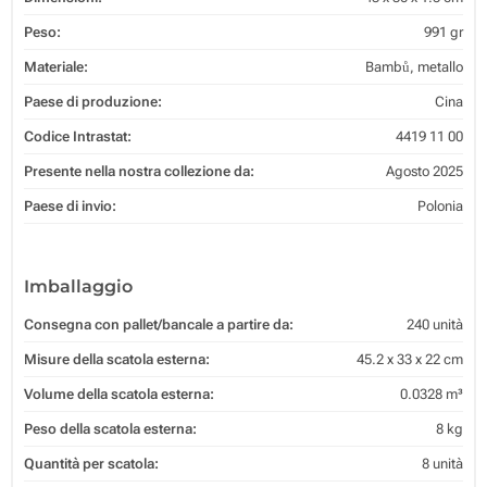
Peso:
991 gr
Materiale:
Bambů, metallo
Paese di produzione:
Cina
Codice Intrastat:
4419 11 00
Presente nella nostra collezione da:
Agosto 2025
Paese di invio:
Polonia
Imballaggio
Consegna con pallet/bancale a partire da:
240 unità
Misure della scatola esterna:
45.2 x 33 x 22 cm
Volume della scatola esterna:
0.0328 m³
Peso della scatola esterna:
8 kg
Quantità per scatola:
8 unità