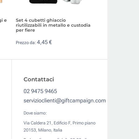
i e
Set 4 cubetti ghiaccio
Macina sale o pep
riutilizzabili in metallo e custodia
inox con logo
per fiere
2,89 €
Prezzo da:
4,45 €
Prezzo da:
Contattaci
02 9475 9465
servizioclienti@giftcampaign.com
Dove siamo:
Via Caldera 21, Edificio F, Primo piano
20153, Milano, Italia