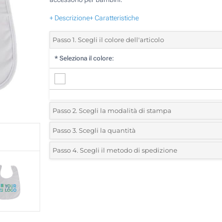
+ Descrizione
+ Caratteristiche
Passo 1. Scegli il colore dell'articolo
*
Seleziona il colore:
Passo 2. Scegli la modalità di stampa
*
Seleziona la posizione di stampa e il colore del vostro l
Passo 3. Scegli la quantità
*
Quantità desiderata:
Passo 4. Scegli il metodo di spedizione
1 Colore (Davanti)
Unità
Standard
Prezzo/unità
Sublimazione full color (Davanti)
25
Senza stampa
50