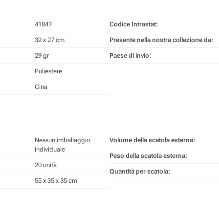
41847
Codice Intrastat:
32 x 27 cm
Presente nella nostra collezione da:
29 gr
Paese di invio:
Poliestere
Cina
Nessun imballaggio
Volume della scatola esterna:
individuale
Peso della scatola esterna:
20 unità
Quantità per scatola:
55 x 35 x 35 cm