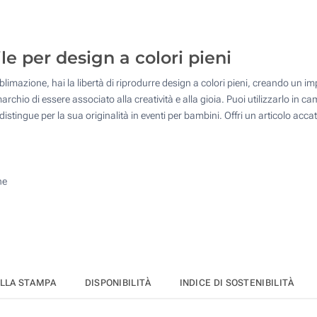
125
250
e per design a colori pieni
500
blimazione, hai la libertà di riprodurre design a colori pieni, creando un 
Quantità desiderata :
rchio di essere associato alla creatività e alla gioia. Puoi utilizzarlo in
Aggiorna
stingue per la sua originalità in eventi per bambini. Offri un articolo acc
ne
ELLA STAMPA
DISPONIBILITÀ
INDICE DI SOSTENIBILITÀ