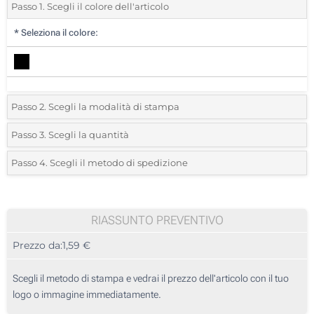
Passo 1. Scegli il colore dell'articolo
*
Seleziona il colore:
Passo 2. Scegli la modalità di stampa
*
Seleziona la posizione di stampa e il colore del vostro logo:
Passo 3. Scegli la quantità
*
Quantità desiderata:
Passo 4. Scegli il metodo di spedizione
1 Colore (Su un lato)
Unità
Standard
Prezzo/unità
2 Colori (Su un lato)
25
RIASSUNTO PREVENTIVO
3 Colori (Su un lato)
Prezzo da:
1,59 €
50
4 Colori (Su un lato)
125
Scegli il metodo di stampa e vedrai il prezzo dell'articolo con il tuo
Etichetta digitale full color (Su un lato)
logo o immagine immediatamente.
250