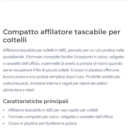
Stampa in resina (Su un lato)
500
Senza stampa
Aggiorna
Quantità desiderata :
Compatto affilatore tascabile per
coltelli
Affilatore tascabile per coltelli in ABS, pensato per un uso pratico nella
quotidianità. Il formato compatto facilita il trasporto in zaino, valigetta
o cassetto dell’ufficio, e permette di averlo a portata di mano quando
serve recuperare il filo di piccoli coltelli. Il corpo in plastica offre una
buona presa e una pulizia semplice dopo l’uso. Prodotto adatto per
welcome pack, iniziative interne o regali per clienti dei settori
alimentare e retail.
Caratteristiche principali
Affilatore tascabile in ABS per uso rapido per coltelli
Formato compatto per zaino, valigetta o cassetto dell’ufficio
Corpo in plastica per facilitare la pulizia