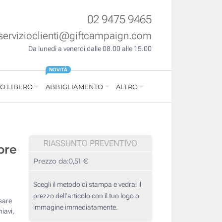
02 9475 9465
servizioclienti@giftcampaign.com
Da lunedì a venerdì dalle 08.00 alle 15.00
NOVITÀ
O LIBERO
ABBIGLIAMENTO
ALTRO
RIASSUNTO PREVENTIVO
ore
Prezzo da:
0,51 €
Scegli il metodo di stampa e vedrai il
prezzo dell'articolo con il tuo logo o
sare
immagine immediatamente.
iavi,