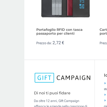
Portafoglio RFID con tasca
Cart
passaporto per clienti
port
2,72 €
Prezzo da:
Prez
I
s
Di noi ti puoi fidare
Da oltre 12 anni, Gift Campaign
gi
affianca le aziende nella creazione di