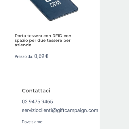
Porta tessera con RFID con
Tessera bloccaggi
spazio per due tessere per
stampata anti clo
aziende
credito
0,69 €
1,43 €
Prezzo da:
Prezzo da:
Contattaci
02 9475 9465
servizioclienti@giftcampaign.com
Dove siamo: