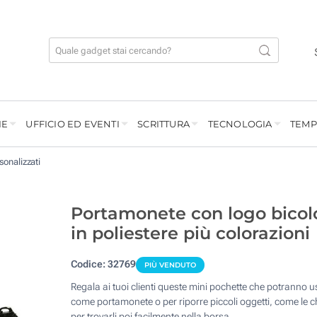
IE
UFFICIO ED EVENTI
SCRITTURA
TECNOLOGIA
TEMP
sonalizzati
Portamonete con logo bicol
in poliestere più colorazioni
Codice:
32769
PIÙ VENDUTO
Regala ai tuoi clienti queste mini pochette che potranno u
come portamonete o per riporre piccoli oggetti, come le ch
per trovarli poi facilmente nella borsa.