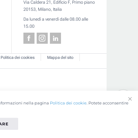
Via Caldera 21, Edificio F, Primo piano
20153, Milano, Italia
Da lunedì a venerdì dalle 08.00 alle
15.00
Politica dei cookies
Mappa del sito
 informazioni nella pagina
Politica dei cookie
. Potete acconsentire
Clo
Coo
Bar
TARE