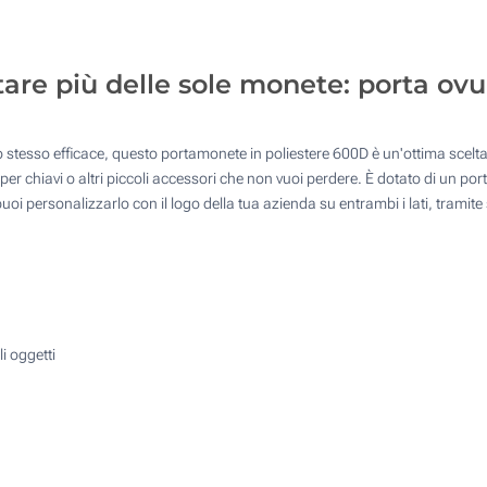
125
Transfer digitale full color (Su un lato)
250
re più delle sole monete: porta ovu
Senza stampa
500
Quantità desiderata :
 stesso efficace, questo portamonete in poliestere 600D è un'ottima scelta
Aggiorna
er chiavi o altri piccoli accessori che non vuoi perdere. È dotato di un por
i personalizzarlo con il logo della tua azienda su entrambi i lati, tramite 
i oggetti