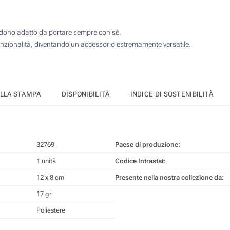
rendono adatto da portare sempre con sé.
unzionalità, diventando un accessorio estremamente versatile.
ELLA STAMPA
DISPONIBILITÀ
INDICE DI SOSTENIBILITÀ
32769
Paese di produzione:
1 unità
Codice Intrastat:
12 x 8 cm
Presente nella nostra collezione da:
17 gr
Poliestere