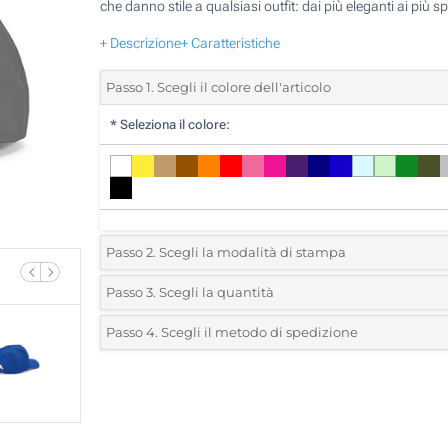
che danno stile a qualsiasi outfit: dai più eleganti ai più spo
+ Descrizione
+ Caratteristiche
Passo 1. Scegli il colore dell'articolo
*
Seleziona il colore:
Passo 2. Scegli la modalità di stampa
*
Seleziona la posizione di stampa e il colore del vostro l
Passo 3. Scegli la quantità
*
Quantità desiderata:
Passo 4. Scegli il metodo di spedizione
Ricamo (Davanti)
Unità
Standard
Prezzo/unità
Toppa ricamata (Davanti)
25
Incisione Laser (Davanti)