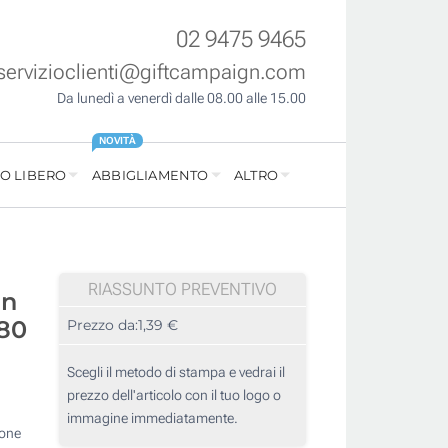
02 9475 9465
servizioclienti@giftcampaign.com
Da lunedì a venerdì dalle 08.00 alle 15.00
NOVITÀ
O LIBERO
ABBIGLIAMENTO
ALTRO
RIASSUNTO PREVENTIVO
in
280
Prezzo da:
1,39 €
Scegli il metodo di stampa e vedrai il
prezzo dell'articolo con il tuo logo o
immagine immediatamente.
tone