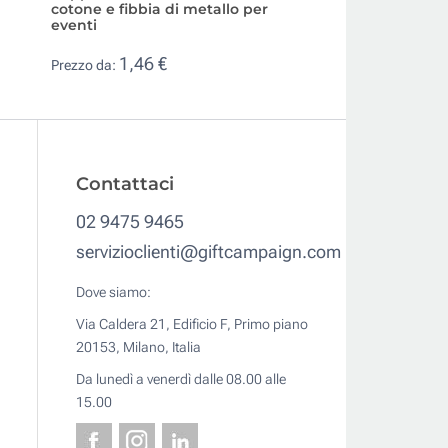
cotone e fibbia di metallo per
in tanti colori pe
eventi
0,72 €
Prezzo da:
1,46 €
Prezzo da:
Contattaci
02 9475 9465
servizioclienti@giftcampaign.com
Dove siamo:
Via Caldera 21, Edificio F, Primo piano
20153, Milano, Italia
Da lunedì a venerdì dalle 08.00 alle
15.00