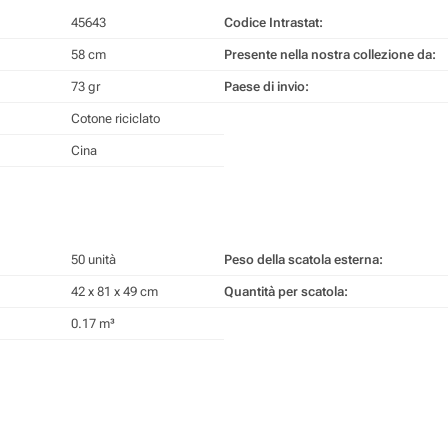
45643
Codice Intrastat:
58 cm
Presente nella nostra collezione da:
73 gr
Paese di invio:
Cotone riciclato
Cina
50 unità
Peso della scatola esterna:
42 x 81 x 49 cm
Quantità per scatola:
0.17 m³