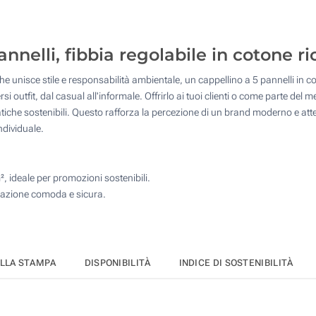
50
Transfer digitale full color (Davanti)
125
Ricamo a colori (Davanti)
nelli, fibbia regolabile in cotone ric
250
e unisce stile e responsabilità ambientale, un cappellino a 5 pannelli in co
Senza stampa
500
rsi outfit, dal casual all'informale. Offrirlo ai tuoi clienti o come parte d
iche sostenibili. Questo rafforza la percezione di un brand moderno e att
Quantità desiderata :
ndividuale.
Aggiorna
², ideale per promozioni sostenibili.
olazione comoda e sicura.
ELLA STAMPA
DISPONIBILITÀ
INDICE DI SOSTENIBILITÀ