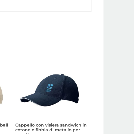
ball
Cappello con visiera sandwich in
Cappellino basebal
cotone e fibbia di metallo per
in tanti colori pe