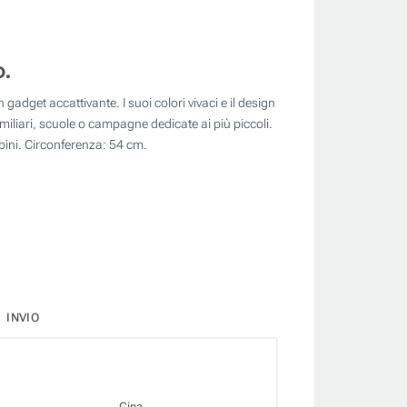
.
adget accattivante. I suoi colori vivaci e il design
amiliari, scuole o campagne dedicate ai più piccoli.
bini. Circonferenza: 54 cm.
INVIO
Cina