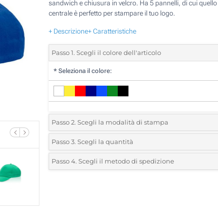
sandwich e chiusura in velcro. Ha 5 pannelli, di cui quello
centrale è perfetto per stampare il tuo logo.
+ Descrizione
+ Caratteristiche
Passo 1. Scegli il colore dell'articolo
*
Seleziona il colore:
Passo 2. Scegli la modalità di stampa
*
Seleziona la posizione di stampa e il colore del vostro l
Passo 3. Scegli la quantità
*
Quantità desiderata:
Passo 4. Scegli il metodo di spedizione
1 Colore (Davanti)
Unità
Standard
Prezzo/unità
2 Colori (Davanti)
25
3 Colori (Davanti)