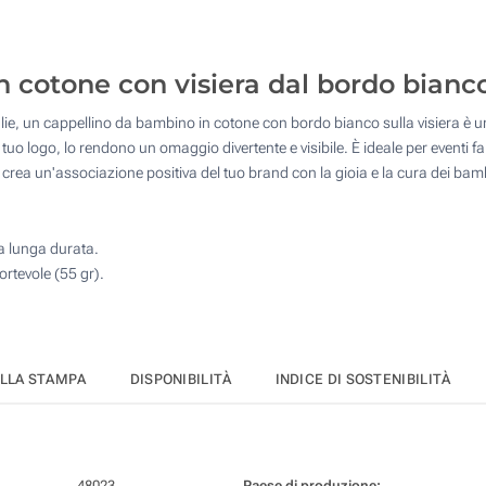
50
4 Colori (Davanti)
125
Senza stampa
 cotone con visiera dal bordo bianco
250
ie, un cappellino da bambino in cotone con bordo bianco sulla visiera è un g
500
l tuo logo, lo rendono un omaggio divertente e visibile. È ideale per eventi f
rea un'associazione positiva del tuo brand con la gioia e la cura dei bam
Quantità desiderata :
Aggiorna
a lunga durata.
ortevole (55 gr).
ELLA STAMPA
DISPONIBILITÀ
INDICE DI SOSTENIBILITÀ
48023
Paese di produzione: