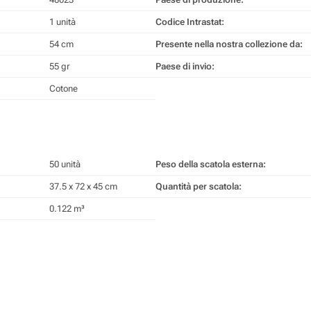
1 unità
Codice Intrastat:
54 cm
Presente nella nostra collezione da:
55 gr
Paese di invio:
Cotone
50 unità
Peso della scatola esterna:
37.5 x 72 x 45 cm
Quantità per scatola:
0.122 m³