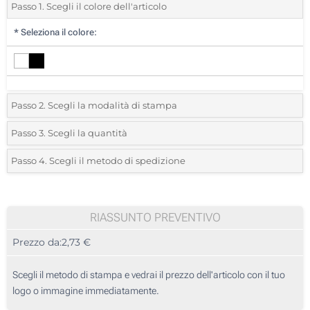
Passo 1. Scegli il colore dell'articolo
*
Seleziona il colore:
Passo 2. Scegli la modalità di stampa
*
Seleziona la posizione di stampa e il colore del vostro logo:
Passo 3. Scegli la quantità
*
Quantità desiderata:
Passo 4. Scegli il metodo di spedizione
Stampa in resina (Su un lato)
Unità
Standard
Prezzo/unità
Stampa Digitale (Su un lato)
10
RIASSUNTO PREVENTIVO
Senza stampa
Prezzo da:
2,73 €
20
50
Scegli il metodo di stampa e vedrai il prezzo dell'articolo con il tuo
logo o immagine immediatamente.
100